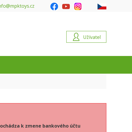
nfo@mpktoys.cz
Užívateľ
6 dochádza k zmene bankového účtu