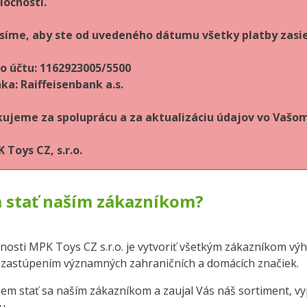
ločnosti.
síme, aby ste od uvedeného dátumu všetky platby zasie
lo účtu: 1162923005/5500
ka: Raiffeisenbank a.s.
ujeme za spoluprácu a za aktualizáciu údajov vo Vaš
 Toys CZ, s.r.o.
a stať naším zákazníkom?
nosti MPK Toys CZ s.r.o. je vytvoriť všetkým zákazníkom v
 zastúpením významných zahraničních a domácích značiek.
em stať sa naším zákazníkom a zaujal Vás náš sortiment, vy