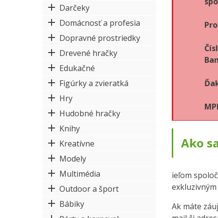
spo
Darčeky
Domácnosť a profesia
Pro
Dopravné prostriedky
Čís
Drevené hračky
Ban
Edukačné
Figúrky a zvieratká
Ďak
Hry
MPK
Hudobné hračky
Knihy
Ako s
Kreatívne
Modely
Multimédia
ieľom spoloč
exkluzivným
Outdoor a šport
Bábiky
Ak máte záuj