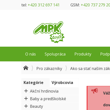
tel:
+420 312 697 141
GSM:
+420 737 279 2
O nás
Spolupráca
Produkty
Podp
Pro zákazníky
Ako sa stať naším zá
Kategórie
Výrobcovia
Akční hrdinovia
Váž
Baby a predškolské
dov
Beauty