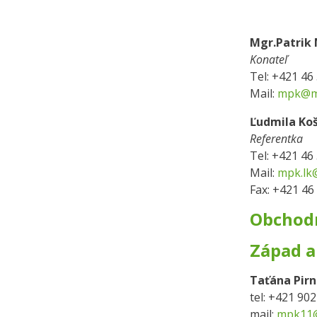
Mgr.Patrik
Konateľ
Tel: +421 46
Mail:
mpk@mp
Ľudmila Koš
Referentka
Tel: +421 46
Mail:
mpk.lk
Fax: +421 46
Obchod
Západ a
Taťána Pir
tel: +421 90
mail:
mpk11@