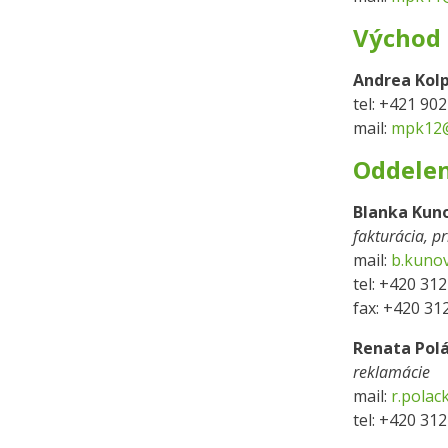
Východ 
Andrea Kol
tel: +421 90
mail:
mpk12@
Oddelen
Blanka Kun
fakturácia, p
mail:
b.kuno
tel: +420 31
fax: +420 31
Renata Pol
reklamácie
mail:
r.pola
tel: +420 31