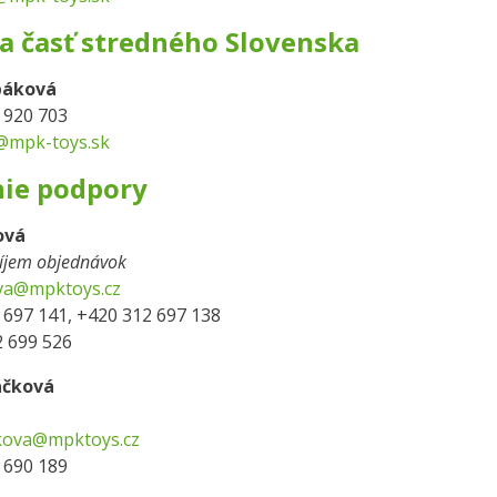
a časť stredného Slovenska
páková
2 920 703
mpk-toys.sk
ie podpory
ová
ríjem objednávok
va@mpktoys.cz
2 697 141, +420 312 697 138
2 699 526
áčková
ckova@mpktoys.cz
2 690 189