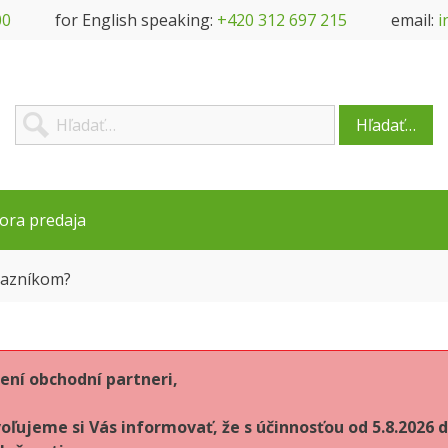
00
for English speaking:
+420 312 697 215
email:
i
Hľadať…
ora predaja
kazníkom?
ení obchodní partneri,
oľujeme si Vás informovať, že s účinnosťou od 5.8.202