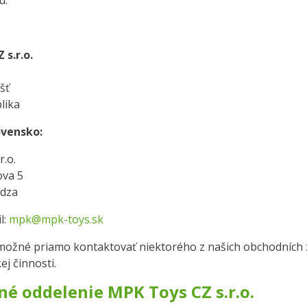
u.
 s.r.o.
šť
lika
ovensko:
r.o.
ova 5
idza
l:
mpk@mpk-toys.sk
 možné priamo kontaktovať niektorého z našich obchodních 
ej činnosti.
é oddelenie MPK Toys CZ s.r.o.