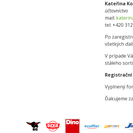
Kateřina K
účtovníctvo
mail:
kateri
tel: +420 31
Po zaregist
všetkých ďal
V prípade Vá
stáleho sort
Registrační
Vyplnený for
Ďakujeme za