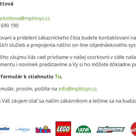
ottová
na.kottova@mpktoys.cz
2 690 190
rovaní a pridelení zákazníckeho čísla budete kontaktovaní
ších služieb a prepojenia nášho on-line objednávkového s
šho záujmu Vás radi privítame v našej vzorkovni v sídle naš
imentu i noviniek predstavíme a Vy si ho môžete dôkladne pr
 formulár k stiahnutiu
Tu
.
mulár, prosím, pošlite na
info@mpktoys.cz
.
 Váš záujem stať sa naším zákazníkom a tešíme sa na budúc