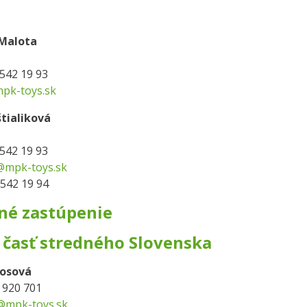
 Malota
 542 19 93
k-toys.sk
tialiková
 542 19 93
@mpk-toys.sk
 542 19 94
né zastúpenie
 časť stredného Slovenska
nosová
2 920 701
mpk-toys.sk