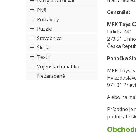
mail či adres
Párty a karneval
Plyš
Centrála:
Potraviny
MPK Toys CZ
Puzzle
Lidická 481
Stavebnice
273 51 Unho
Česká Repub
Škola
Textil
Pobočka Sl
Vojenská tematika
MPK Toys, s.
Nezaradené
Hviezdoslav
971 01 Priev
Alebo na mai
Prípadne je
podnikatelsk
Obchodn