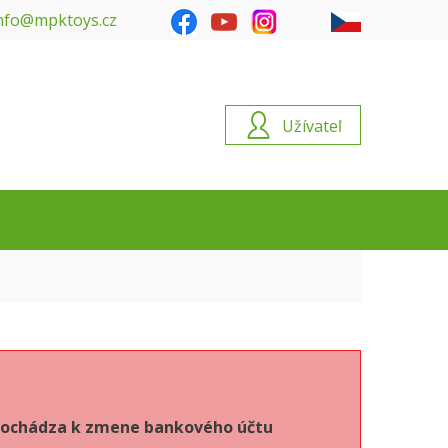
nfo@mpktoys.cz
Užívateľ
6 dochádza k zmene bankového účtu