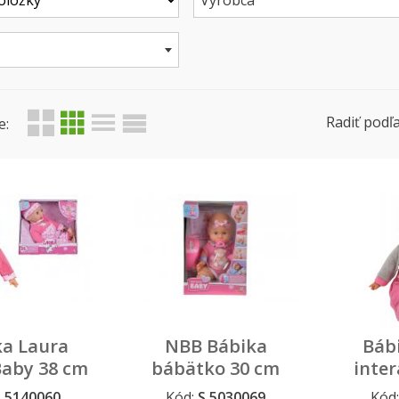
Výrobca
Radiť podľa
e:
ka Laura
NBB Bábika
Báb
Baby 38 cm
bábätko 30 cm
inter
S 5140060
Kód:
S 5030069
Kód