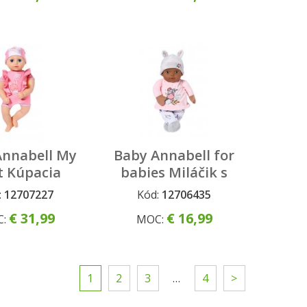
Annabell My
Baby Annabell for
t Kúpacia
babies Miláčik s
ell, 30 cm
hnedými očami, 30
:
12707227
Kód:
12706435
cm
€ 31,99
€ 16,99
C:
MOC:
1
2
3
…
4
>