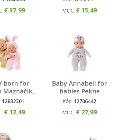
€ 37,99
€ 15,49
C:
MOC:
 born for
Baby Annabell for
s Maznáčik,
babies Pekne
uhy, 18 cm
spinkaj, 30 cm
:
12832301
Kód:
12706442
€ 12,49
€ 27,99
C:
MOC: