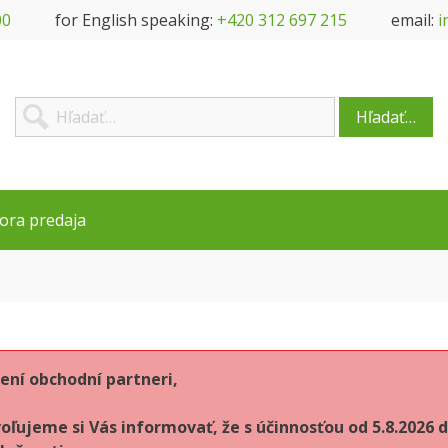
00
for English speaking:
+420 312 697 215
email:
i
Hľadať…
ora predaja
ení obchodní partneri,
oľujeme si Vás informovať, že s účinnosťou od 5.8.202