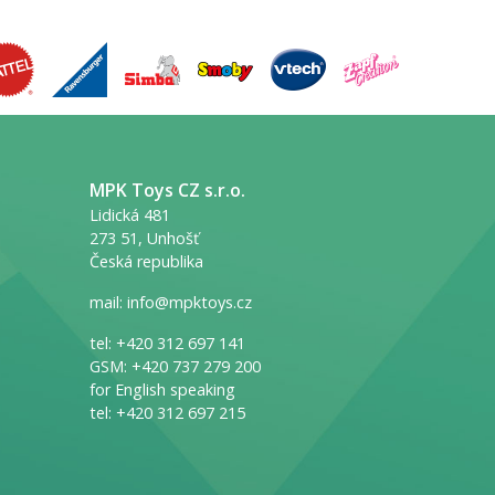
MPK Toys CZ s.r.o.
Lidická 481
273 51, Unhošť
Česká republika
mail:
info@mpktoys.cz
tel:
+420 312 697 141
GSM:
+420 737 279 200
for English speaking
tel:
+420 312 697 215