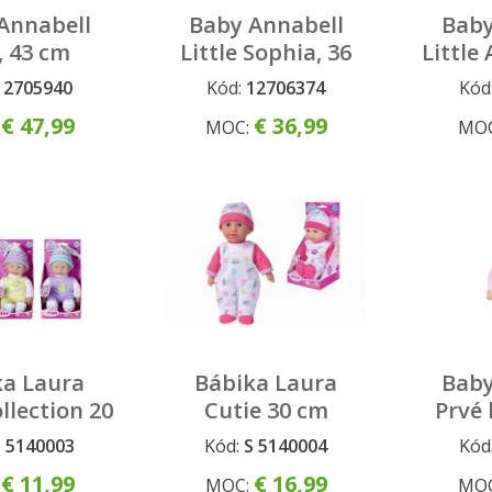
Annabell
Baby Annabell
Baby
, 43 cm
Little Sophia, 36
Little
cm
12705940
Kód:
12706374
Kód
€ 47,99
€ 36,99
:
MOC:
MO
ka Laura
Bábika Laura
Baby
llection 20
Cutie 30 cm
Prvé 
3 druhy
S 5140003
Kód:
S 5140004
Kód
€ 11,99
€ 16,99
:
MOC:
MO