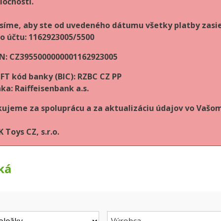
ločnosti.
síme, aby ste od uvedeného dátumu všetky platby zasie
lo účtu: 1162923005/5500
N: CZ3955000000001162923005
FT kód banky (BIC): RZBC CZ PP
ka: Raiffeisenbank a.s.
ujeme za spoluprácu a za aktualizáciu údajov vo Vaš
 Toys CZ, s.r.o.
ká