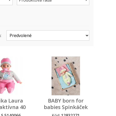
Produktová rada
:
ika Laura
BABY born for
aktívna 40
babies Spinkáček
cm
limetkový, 30 cm
:
S 5140066
Kód:
12832271