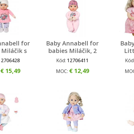
nabell for
Baby Annabell for
Baby
 Miláčik s
babies Miláčik, 2
Lit
mi očami,
druhy, 22 cm
Princ
12706428
Kód:
12706411
Kód
0 cm
€ 15,49
€ 12,49
:
MOC:
MO