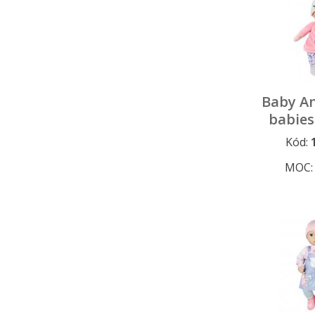
Baby An
babies
modrý
Kód:
3
MOC