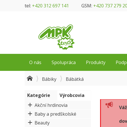
tel:
+420 312 697 141
GSM:
+420 737 279 2
O nás
Spolupráca
Produkty
Podp
Bábiky
Bábätká
Kategórie
Výrobcovia
Akční hrdinovia
Váž
Baby a predškolské
dov
Beauty