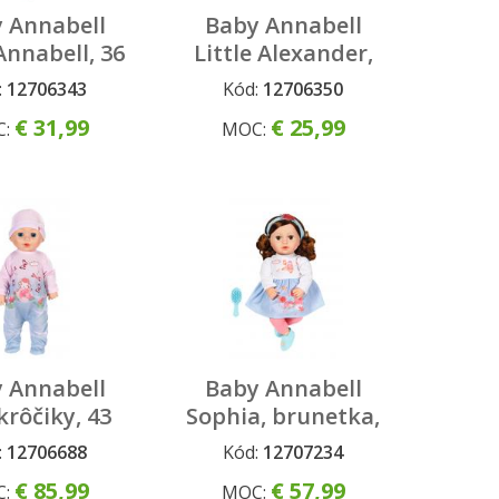
 Annabell
Baby Annabell
 Annabell, 36
Little Alexander,
cm
36 cm
:
12706343
Kód:
12706350
€ 31,99
€ 25,99
C:
MOC:
 Annabell
Baby Annabell
krôčiky, 43
Sophia, brunetka,
cm
43 cm
:
12706688
Kód:
12707234
€ 85,99
€ 57,99
C:
MOC: