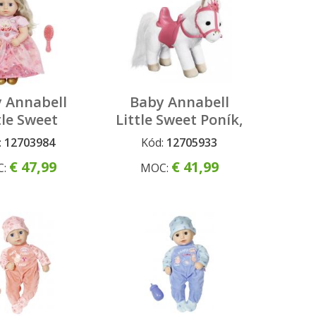
 Annabell
Baby Annabell
tle Sweet
Little Sweet Poník,
ezná, 36 cm
36 cm
:
12703984
Kód:
12705933
€ 47,99
€ 41,99
C:
MOC: