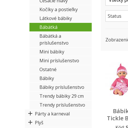
Česacie hlavy
Kočíky a postieľky
Status
Látkové bábiky
Bábätká
Bábätká a
Zobrazeni
príslušenstvo
Mini bábiky
Mini príslušenstvo
Ostatné
Bábiky
Bábiky príslušenstvo
Trendy bábiky 29 cm
Trendy príslušenstvo
Bábi
Párty a karneval
Tickle 
Plyš
Kód: