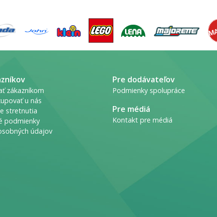
azníkov
Pre dodávateľov
ať zákazníkom
Podmienky spolupráce
upovať u nás
Pre médiá
e stretnutia
Kontakt pre médiá
é podmienky
osobných údajov