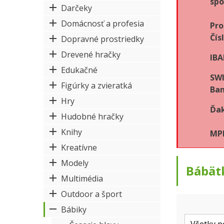
spo
Darčeky
Domácnosť a profesia
Pro
Čís
Dopravné prostriedky
Drevené hračky
IBA
Edukačné
SWI
Figúrky a zvieratká
Ban
Hry
Ďak
Hudobné hračky
Knihy
MPK
Kreatívne
Modely
Bábät
Multimédia
Outdoor a šport
Bábiky