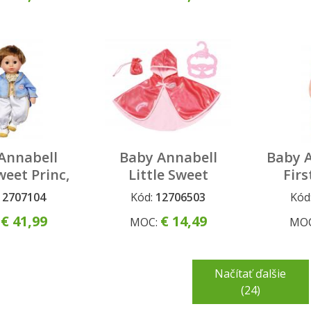
Annabell
Baby Annabell
Baby 
weet Princ,
Little Sweet
Firs
6 cm
Pelerína, 36 cm
Annab
12707104
Kód:
12706503
Kód
€ 41,99
€ 14,49
:
MOC:
MO
Načítať ďalšie
(24)