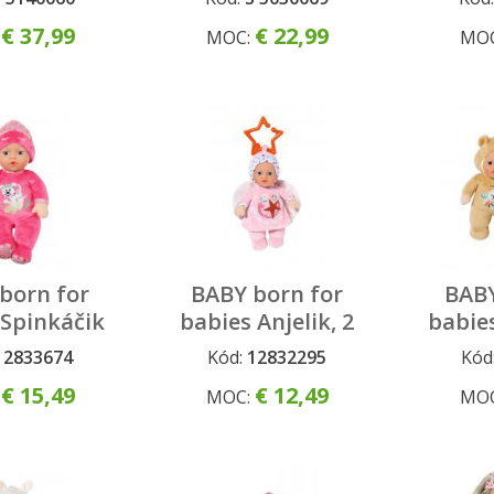
€ 37,99
€ 22,99
:
MOC:
MO
born for
BABY born for
BABY
 Spinkáčik
babies Anjelik, 2
babie
ružový, 30
druhy, 18 cm
2 dr
12833674
Kód:
12832295
Kód
cm
€ 15,49
€ 12,49
:
MOC:
MO