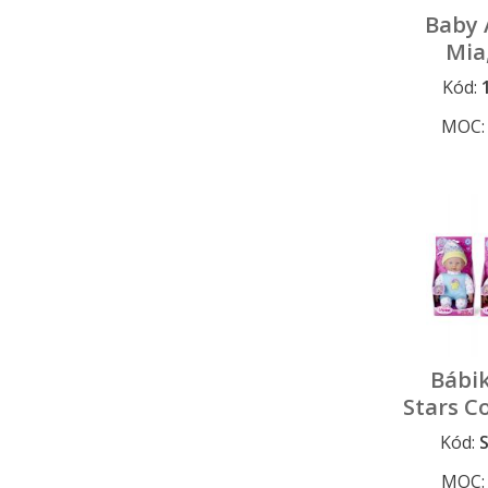
Baby 
Mia
Kód:
MOC
Bábi
Stars Co
cm, 
Kód:
MOC