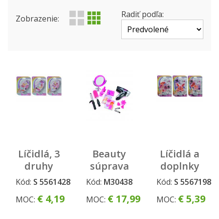
Výrobca
Produktová rada
Radiť podľa:
Zobrazenie:
Status
Líčidlá, 3
Beauty
Líčidlá a
druhy
súprava
doplnky
veľká
pre
Kód:
S 5561428
Kód:
M30438
Kód:
S 5567198
dievčatká,
€ 4,19
€ 17,99
€ 5,39
MOC:
MOC:
MOC:
3 druhy