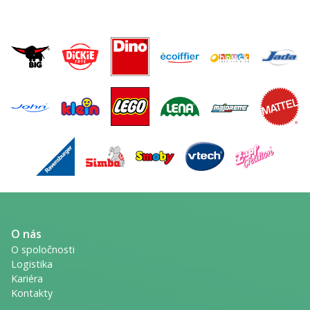
O nás
O spoločnosti
Logistika
Kariéra
Kontakty