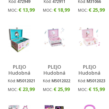
Kód:
472949
Kód:
472911
Kód:
M31066
Stitch
malú
€ 13,99
€ 18,99
€ 25,99
MOC:
MOC:
MOC:
12ks
kaderníčku
PLEJO
PLEJO
PLEJO
Hudobná
Hudobná
Hudobná
hracia
hracia
hracia
Kód:
M5012021
Kód:
M5012022
Kód:
M5012023
skrinka -
skrinka -
skrinka -
€ 23,99
€ 25,99
€ 15,99
MOC:
MOC:
MOC:
Baletka
Jednorožec
Princezná