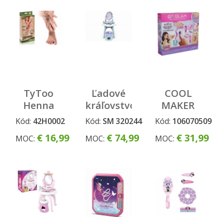
čierný
(SK)
TyToo
Ľadové
COOL
Henna
kráľovstvo
MAKER
Hand&Foot
2
NECHTOVÝ
Kód:
42H0002
Kód:
SM 320244
Kód:
106070509
Toaletný
SALÓN S
€ 16,99
€ 74,99
€ 31,99
MOC:
MOC:
MOC:
stolík 2v1
POTLAČMI
so
NOVÝ
stoličkou