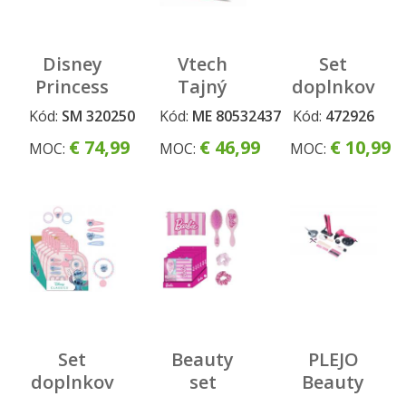
Disney
Vtech
Set
Princess
Tajný
doplnkov
Toaletný
zápisník -
do vlasov
Kód:
SM 320250
Kód:
ME 80532437
Kód:
472926
stolík so
Trezor s
Minnie
€ 74,99
€ 46,99
€ 10,99
MOC:
MOC:
MOC:
stoličkou
kódom
8ks
2v1
SK
Set
Beauty
PLEJO
doplnkov
set
Beauty
do vlasov
Barbie
sada pre