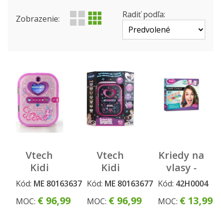
Výrobca
Produktová rada
Radiť podľa:
Zobrazenie:
Status
Vtech
Vtech
Kriedy na
Kidi
Kidi
vlasy -
Secret
Secret
Rainbow
Kód:
ME 80163637
Kód:
ME 80163677
Kód:
42H0004
Safe -
Safe -
€ 96,99
€ 96,99
€ 13,99
MOC:
MOC:
MOC:
Môj tajný
Môj tajný
denník
denník -