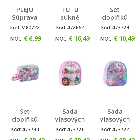
PLEJO
TUTU
Set
Súprava
sukně
doplňků
pre malú
Stitch
do vlasů
Kód:
M80722
Kód:
472662
Kód:
473729
parádnicu
Gabby
€ 6,99
€ 16,49
€ 10,49
MOC:
MOC:
MOC:
Doll´s
House
Set
Sada
Sada
doplňků
vlasových
vlasových
do vlasů
doplňků
doplňků
Kód:
473730
Kód:
473721
Kód:
473722
Stitch
Gabby
Stitch v