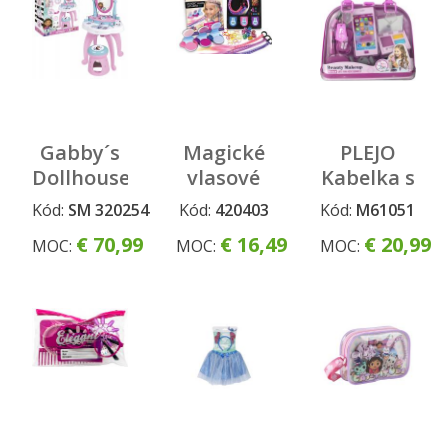
Gabby´s
Magické
PLEJO
Dollhouse
vlasové
Kabelka s
2v1
štúdio
mobilom,
Kód:
SM 320254
Kód:
420403
Kód:
M61051
Toaletný
klíčky a
€ 70,99
€ 16,49
€ 20,99
MOC:
MOC:
MOC:
stolík so
make up
stoličkou