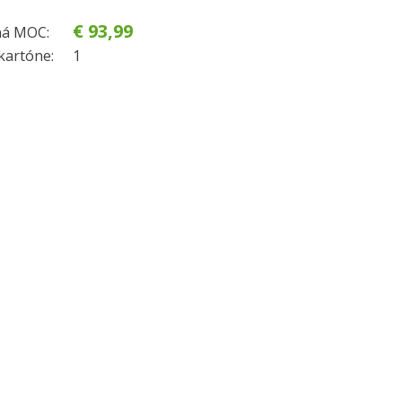
€ 93,99
á MOC:
kartóne:
1