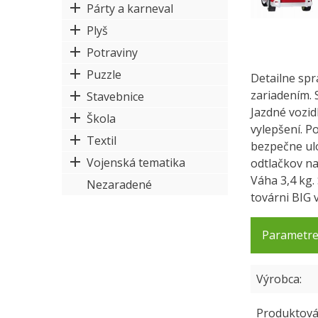
Párty a karneval
Plyš
Potraviny
Puzzle
Detailne sp
zariadením. 
Stavebnice
Jazdné vozi
Škola
vylepšení. P
Textil
bezpečne ulo
Vojenská tematika
odtlačkov na
Váha 3,4 kg
Nezaradené
továrni BIG
Parametr
Výrobca
Produktová