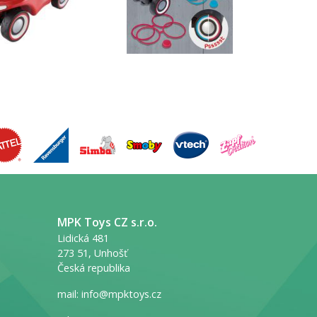
MPK Toys CZ s.r.o.
Lidická 481
273 51, Unhošť
Česká republika
mail:
info@mpktoys.cz