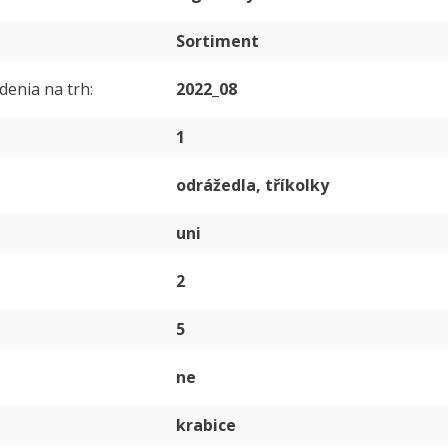
Sortiment
denia na trh
2022_08
1
odrážedla, tříkolky
uni
2
5
ne
krabice