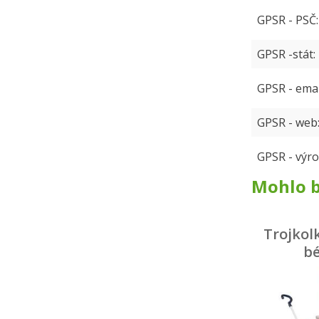
GPSR - PSČ
GPSR -stát
GPSR - emai
GPSR - web
GPSR - výro
Mohlo b
Trojkol
b