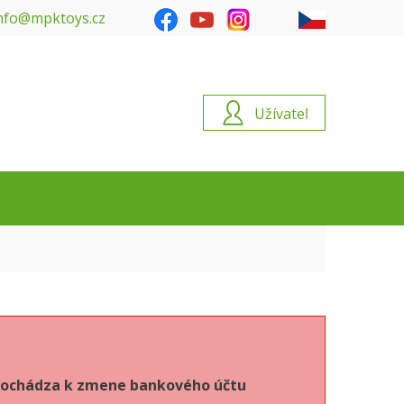
nfo@mpktoys.cz
Užívateľ
6 dochádza k zmene bankového účtu