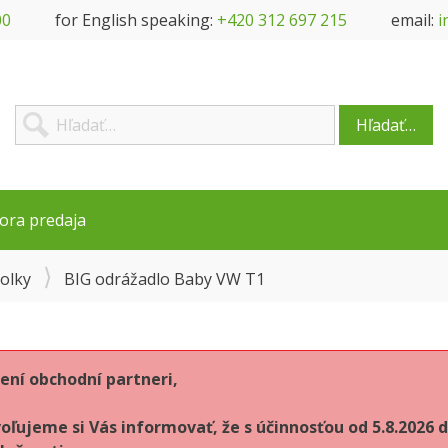
00
for English speaking:
+420 312 697 215
email:
i
Hľadať…
ora predaja
kolky
BIG odrážadlo Baby VW T1
ení obchodní partneri,
oľujeme si Vás informovať, že s účinnosťou od 5.8.202