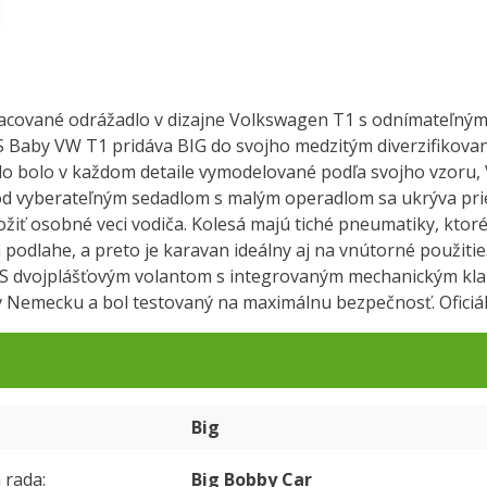
racované odrážadlo v dizajne Volkswagen T1 s odnímateľn
S Baby VW T1 pridáva BIG do svojho medzitým diverzifikovan
dlo bolo v každom detaile vymodelované podľa svojho vzoru
od vyberateľným sedadlom s malým operadlom sa ukrýva pri
žiť osobné veci vodiča. Kolesá majú tiché pneumatiky, ktor
 podlahe, a preto je karavan ideálny aj na vnútorné použitie
. S dvojplášťovým volantom s integrovaným mechanickým kl
 v Nemecku a bol testovaný na maximálnu bezpečnosť. Ofici
e
Big
 rada
Big Bobby Car