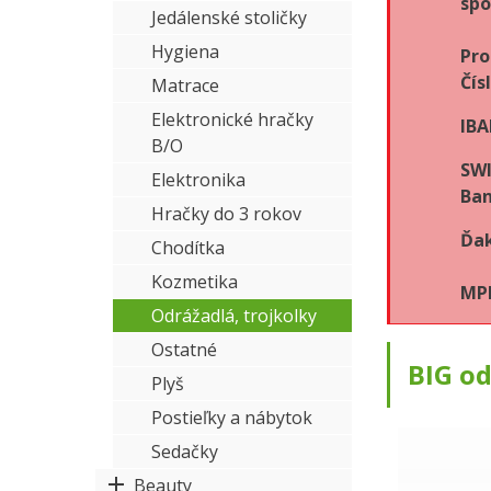
spo
Jedálenské stoličky
Hygiena
Pro
Čís
Matrace
Elektronické hračky
IBA
B/O
SWI
Elektronika
Ban
Hračky do 3 rokov
Ďak
Chodítka
Kozmetika
MPK
Odrážadlá, trojkolky
Ostatné
BIG o
Plyš
Postieľky a nábytok
Sedačky
Beauty