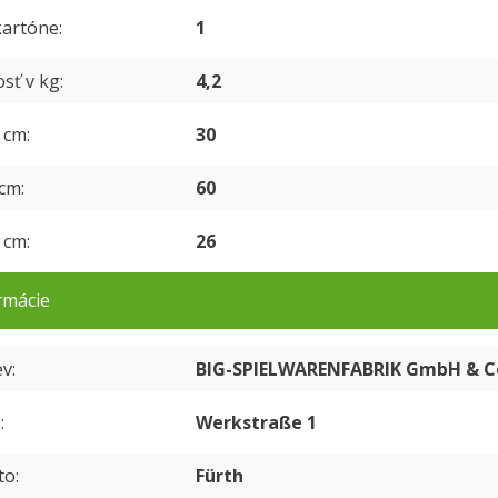
kartóne
1
sť v kg
4,2
v cm
30
 cm
60
v cm
26
rmácie
ev
BIG-SPIELWARENFABRIK GmbH & C
e
Werkstraße 1
to
Fürth