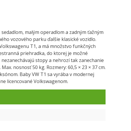
ým sedadlom, malým operadlom a zadným ťažným
ého vozového parku ďalšie klasické vozidlo.
, Volkswagenu T1, a má množstvo funkčných
estranná priehradka, do ktorej je možné
é nezanechávajú stopy a nehrozí tak zanechanie
. Max. nosnosť 50 kg. Rozmery: 60,5 × 23 × 37 cm.
aksónom. Baby VW T1 sa vyrába v modernej
álne licencované Volkswagenom.