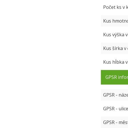
Počet ks v 
Kus hmotno
Kus výška 
Kus šírka v
Kus hĺbka 
GPSR info
GPSR - náz
GPSR - ulic
GPSR - měs