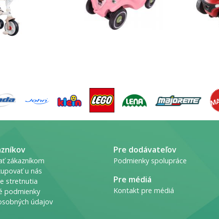
azníkov
Pre dodávateľov
ať zákazníkom
Podmienky spolupráce
upovať u nás
Pre médiá
e stretnutia
Kontakt pre médiá
é podmienky
osobných údajov