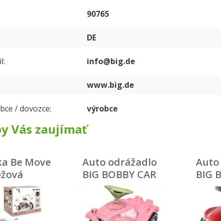
90765
DE
l
info@big.de
www.big.de
bce / dovozce
výrobce
y Vás zaujímať
ka Be Move
Auto odrážadlo
Auto
éžová
BIG BOBBY CAR
BIG 
CLASSIC ružové s
NEO
kvetinkami