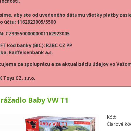
ločnosti.
síme, aby ste od uvedeného dátumu všetky platby zasie
lo účtu: 1162923005/5500
N: CZ3955000000001162923005
FT kód banky (BIC): RZBC CZ PP
ka: Raiffeisenbank a.s.
ujeme za spoluprácu a za aktualizáciu údajov vo Vaš
 Toys CZ, s.r.o.
drážadlo Baby VW T1
Kód:
Čiarové kó