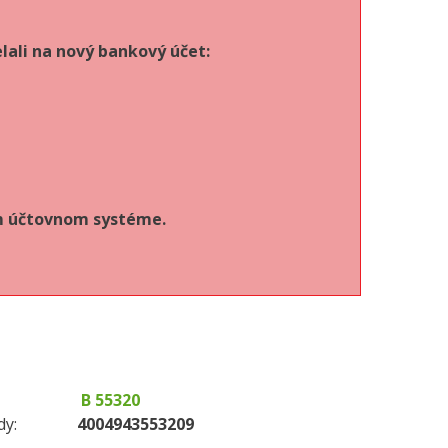
lali na nový bankový účet:
om účtovnom systéme.
B 55320
dy:
4004943553209