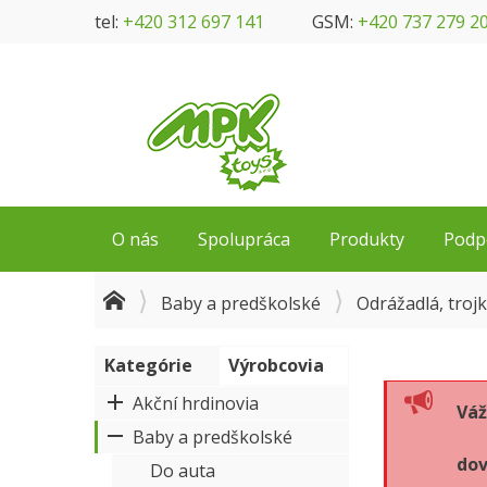
tel:
+420 312 697 141
GSM:
+420 737 279 2
O nás
Spolupráca
Produkty
Podp
Baby a predškolské
Odrážadlá, troj
Kategórie
Výrobcovia
Akční hrdinovia
Váž
Baby a predškolské
dov
Do auta