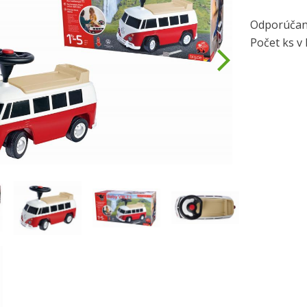
Odporúčan
Počet ks v 