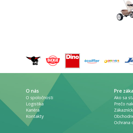
O nás
Pre zák
O spoločnosti
Ako sa st
Logistika
Prečo nak
Kariéra
Zákazníck
Kontakty
Obchodn
Ochrana 