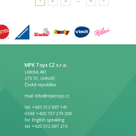
1
2
3
…
6
>
MPK Toys CZ s.r.o.
Lidická 481
273 51, Unhošť
Česká republika
mail:
info@mpktoys.cz
tel:
+420 312 697 141
GSM:
+420 737 279 200
for English speaking
tel:
+420 312 697 215