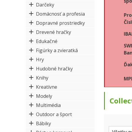
spo
Darčeky
Domácnosť a profesia
Pro
Čís
Dopravné prostriedky
Drevené hračky
IBA
Edukačné
SWI
Figúrky a zvieratká
Ban
Hry
Ďak
Hudobné hračky
Knihy
MPK
Kreatívne
Modely
Collec
Multimédia
Outdoor a šport
Bábiky