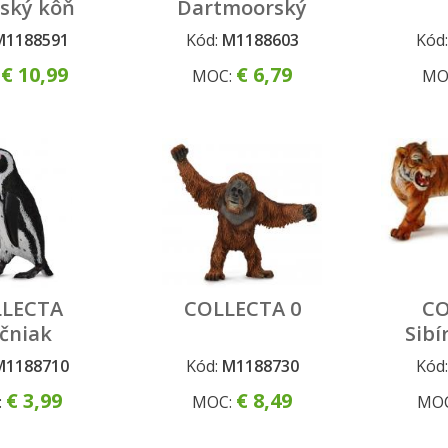
dský kôň
Dartmoorský
pony - čierny
M1188591
Kód:
M1188603
Kód
€ 10,99
€ 6,79
:
MOC:
MO
LECTA
COLLECTA 0
CO
čniak
Sibí
M1188710
Kód:
M1188730
Kód
€ 3,99
€ 8,49
:
MOC:
MO