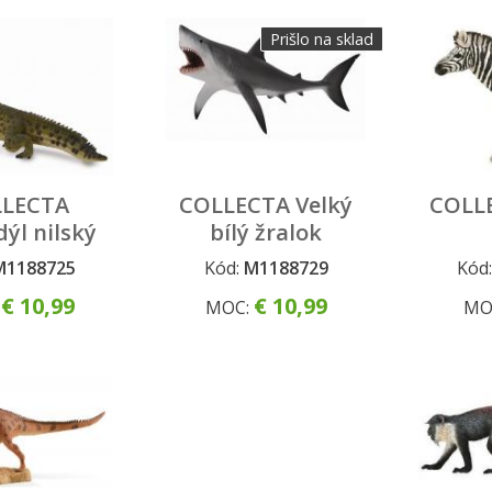
Prišlo na sklad
LECTA
COLLECTA Velký
COLL
ýl nilský
bílý žralok
M1188725
Kód:
M1188729
Kód
Prišlo na sklad
€ 10,99
€ 10,99
:
MOC:
MO