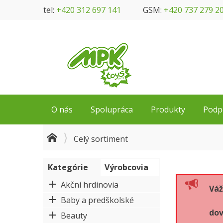
tel:
+420 312 697 141
GSM:
+420 737 279 2
O nás
Spolupráca
Produkty
Podp
Celý sortiment
Kategórie
Výrobcovia
Akční hrdinovia
Váž
Baby a predškolské
dov
Beauty