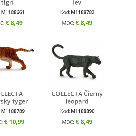
tigrí
lev
:
M1188661
Kód:
M1188782
€ 8,49
€ 8,49
C:
MOC:
LLECTA
COLLECTA Čierny
rsky tyger
leopard
:
M1188789
Kód:
M1188890
€ 10,99
€ 8,49
C:
MOC: