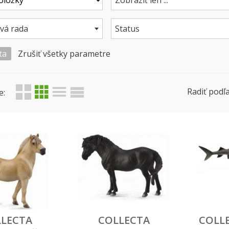
Zobraziť len ...
vá rada
Status
ta
Zrušiť všetky parametre
Radiť podľa
e:
LECTA
COLLECTA
COLLE