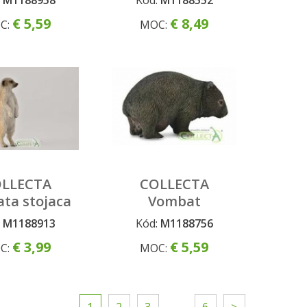
:
M1188958
Kód:
M1188552
€ 5,59
€ 8,49
C:
MOC:
LLECTA
COLLECTA
ata stojaca
Vombat
tasmánsky
:
M1188913
Kód:
M1188756
€ 3,99
€ 5,59
C:
MOC: