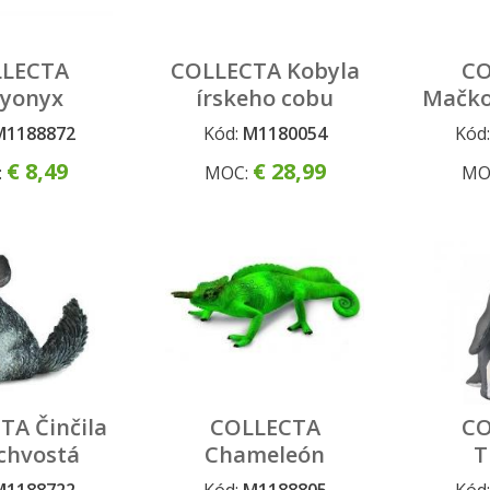
LECTA
COLLECTA Kobyla
CO
ryonyx
írskeho cobu
Mačko
M1188872
Kód:
M1180054
Kód
€ 8,49
€ 28,99
:
MOC:
MO
TA Činčila
COLLECTA
CO
chvostá
Chameleón
T