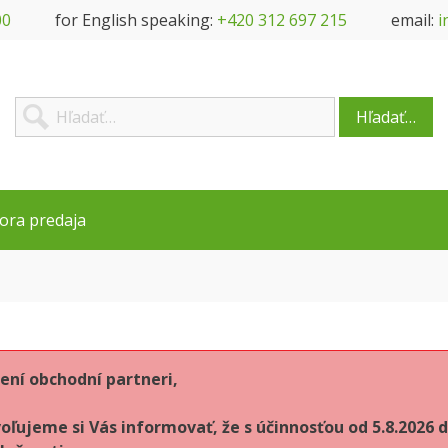
00
for English speaking:
+420 312 697 215
email:
i
Hľadať…
ora predaja
ení obchodní partneri,
oľujeme si Vás informovať, že s účinnosťou od 5.8.202