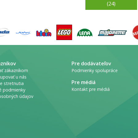
(24)
azníkov
Pre dodávateľov
ať zákazníkom
Podmienky spolupráce
upovať u nás
Pre médiá
e stretnutia
Kontakt pre médiá
é podmienky
osobných údajov