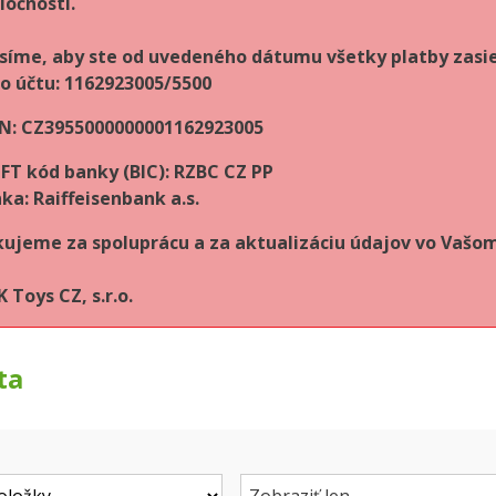
ločnosti.
síme, aby ste od uvedeného dátumu všetky platby zasie
lo účtu: 1162923005/5500
N: CZ3955000000001162923005
FT kód banky (BIC): RZBC CZ PP
ka: Raiffeisenbank a.s.
ujeme za spoluprácu a za aktualizáciu údajov vo Vaš
 Toys CZ, s.r.o.
ta