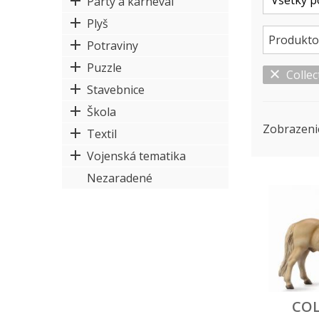
Párty a karneval
Plyš
Produkto
Potraviny
Puzzle
Collec
Stavebnice
Škola
Zobrazeni
Textil
Vojenská tematika
Nezaradené
COL