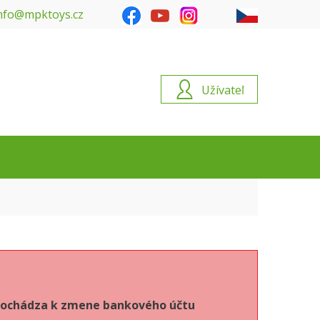
nfo@mpktoys.cz
Užívateľ
6 dochádza k zmene bankového účtu