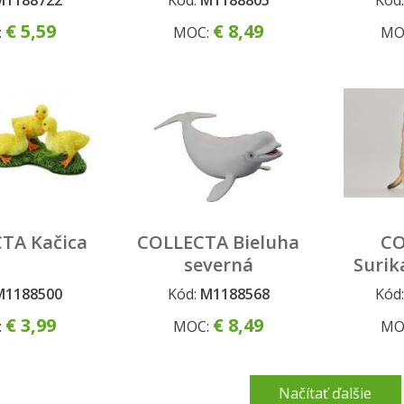
M1188722
Kód:
M1188805
Kód
€ 5,59
€ 8,49
:
MOC:
MO
TA Kačica
COLLECTA Bieluha
CO
severná
Surik
M1188500
Kód:
M1188568
Kód
€ 3,99
€ 8,49
:
MOC:
MO
Načítať ďalšie