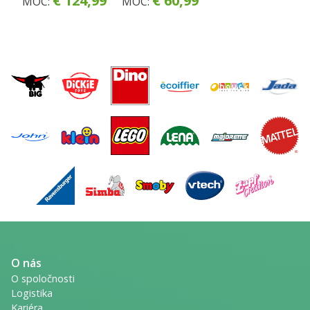
€ 124,99
€ 60,99
MOC:
MOC:
bábiky
bábiky
36-42cm
O nás
O spoločnosti
Logistika
Kariéra