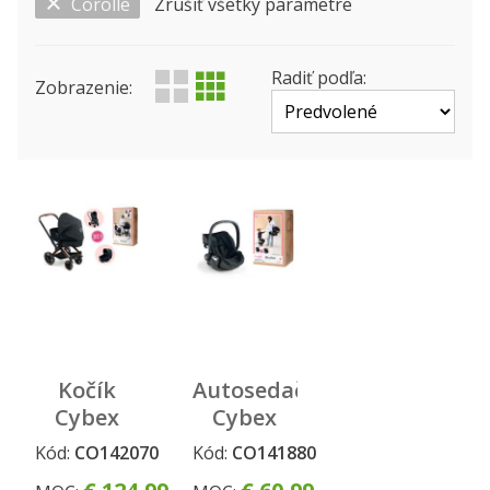
Corolle
Zrušiť všetky parametre
Zobraziť len ...
Výrobca
Produktová rada
Status
Radiť podľa:
Zobrazenie:
Kočík
Autosedačka
Cybex
Cybex
Black 3 v1
Black 2 v
Kód:
CO142070
Kód:
CO141880
pre
1 pre