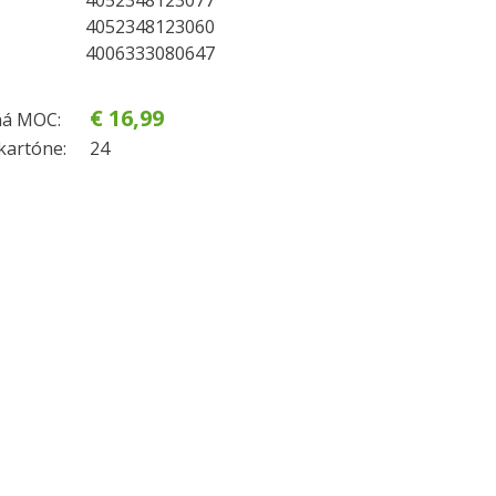
4052348123077
4052348123060
4006333080647
€ 16,99
á MOC:
kartóne:
24