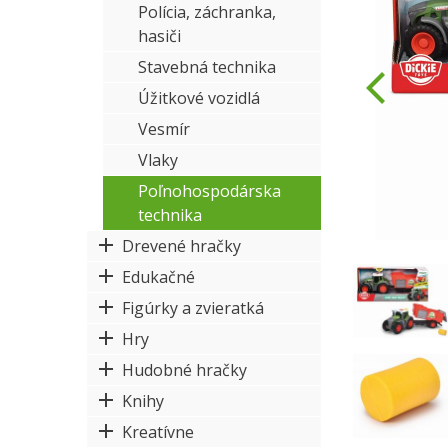
Polícia, záchranka,
hasiči
Stavebná technika
Úžitkové vozidlá
Vesmír
Vlaky
Poľnohospodárska
technika
Drevené hračky
Edukačné
Figúrky a zvieratká
Hry
Hudobné hračky
Knihy
Kreatívne