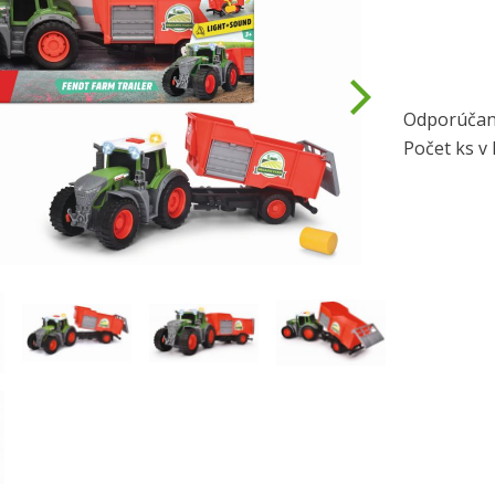
Odporúčan
Počet ks v 