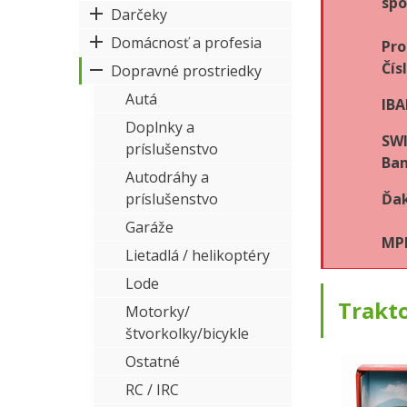
spo
Darčeky
Domácnosť a profesia
Pro
Čís
Dopravné prostriedky
Autá
IBA
Doplnky a
SWI
príslušenstvo
Ban
Autodráhy a
príslušenstvo
Ďak
Garáže
MPK
Lietadlá / helikoptéry
Lode
Trakt
Motorky/
štvorkolky/bicykle
Ostatné
RC / IRC