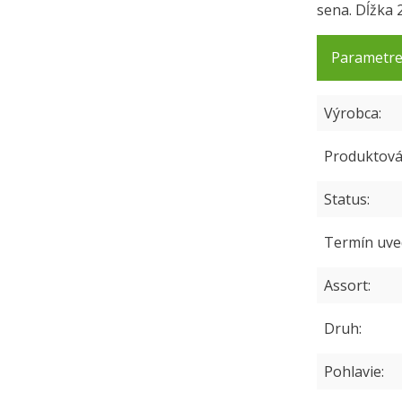
sena. Dĺžka 
Parametr
Výrobca
Produktová
Status
Termín uve
Assort
Druh
Pohlavie