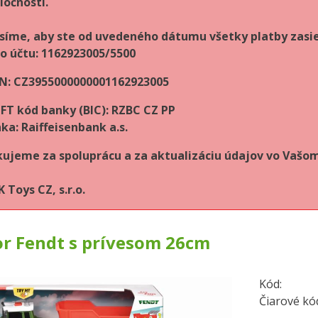
ločnosti.
síme, aby ste od uvedeného dátumu všetky platby zasie
lo účtu: 1162923005/5500
N: CZ3955000000001162923005
FT kód banky (BIC): RZBC CZ PP
ka: Raiffeisenbank a.s.
ujeme za spoluprácu a za aktualizáciu údajov vo Vaš
 Toys CZ, s.r.o.
or Fendt s prívesom 26cm
Kód:
Čiarové kó