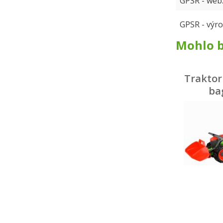
GPSR - web
GPSR - výro
Mohlo b
Traktor 
ba
zelen