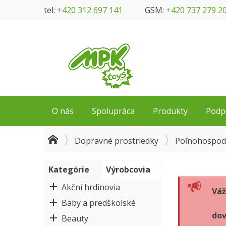
tel:
+420 312 697 141
GSM:
+420 737 279 2
O nás
Spolupráca
Produkty
Podp
Dopravné prostriedky
Poľnohospod
Kategórie
Výrobcovia
Akční hrdinovia
Váž
Baby a predškolské
dov
Beauty