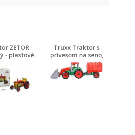
tor ZETOR
Truxx Traktor s
ý - plastové
prívesom na seno,
disky
ozdobný kartón