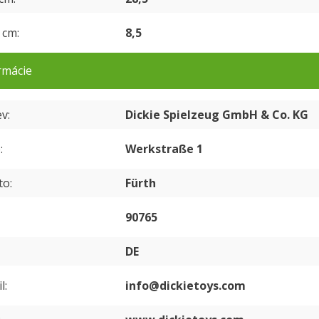
v cm
8,5
rmácie
ev
Dickie Spielzeug GmbH & Co. KG
e
Werkstraße 1
to
Fürth
90765
DE
l
info@dickietoys.com