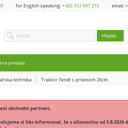
00
for English speaking:
+420 312 697 215
email:
i
Hľadať…
ora predaja
árska technika
Traktor Fendt s prívesom 26cm
ení obchodní partneri,
oľujeme si Vás informovať, že s účinnosťou od 5.8.202