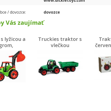
www.dickietoys.com
bce / dovozce
dovozce
y Vás zaujímať
s lyžicou a
Truckies traktor s
Trak
grom,
vlečkou
červen
očervený