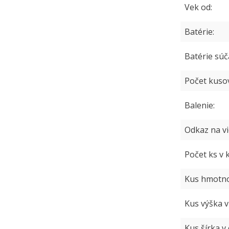
Vek od
Batérie
Batérie sú
Počet kusov
Balenie
Odkaz na v
Počet ks v 
Kus hmotno
Kus výška 
Kus šírka v