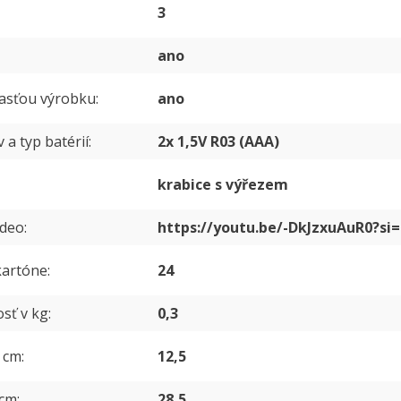
3
ano
časťou výrobku
ano
 a typ batérií
2x 1,5V R03 (AAA)
krabice s výřezem
ideo
https://youtu.be/-DkJzxuAuR0?si
kartóne
24
sť v kg
0,3
v cm
12,5
 cm
28,5