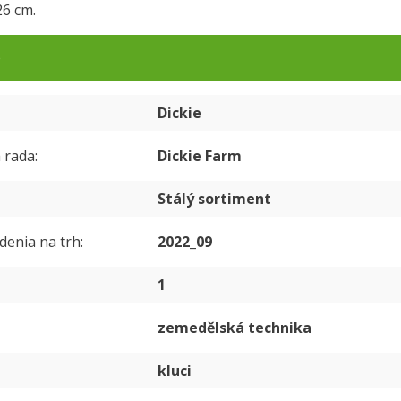
26 cm.
e
Dickie
 rada
Dickie Farm
Stálý sortiment
denia na trh
2022_09
1
zemedělská technika
kluci