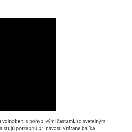
a voľnobeh, s pohyblivými časťami, so svetelným
isťujú potrebnú priľnavosť. Vrátane balíka