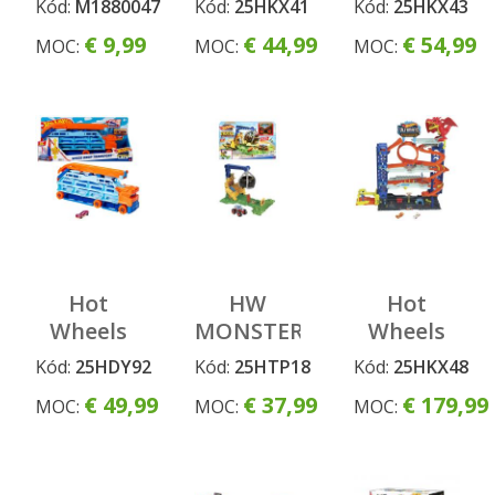
Kód:
M1880047
Kód:
25HKX41
Kód:
25HKX43
super
závodná
€ 9,99
€ 44,99
€ 54,99
MOC:
MOC:
MOC:
hasičská
veža
stanice
so
slučkou
Hot
HW
Hot
Wheels
MONSTER
Wheels
ťahač s
TRUCKS
city garáž
Kód:
25HDY92
Kód:
25HTP18
Kód:
25HKX48
vysokou
ARÉNA:
s drakom
€ 49,99
€ 37,99
€ 179,99
MOC:
MOC:
MOC:
dráhou
VÝZVA
PRE
RHINOMITA