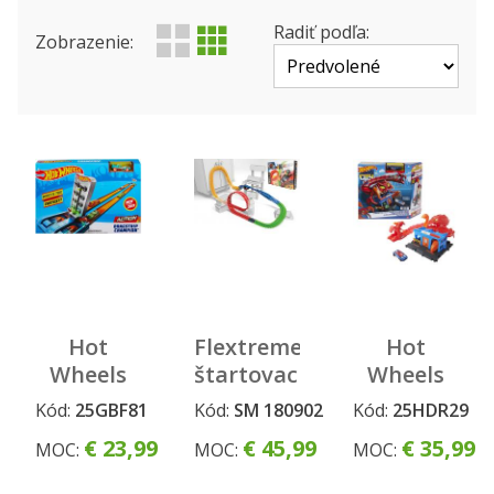
Výrobca
Produktová rada
Radiť podľa:
Zobrazenie:
Status
Hot
Flextreme
Hot
Wheels
štartovacia
Wheels
šampionát
súprava
City
Kód:
25GBF81
Kód:
SM 180902
Kód:
25HDR29
dráha
príšerná
€ 23,99
€ 45,99
€ 35,99
MOC:
MOC:
MOC:
asst
odplata
asst