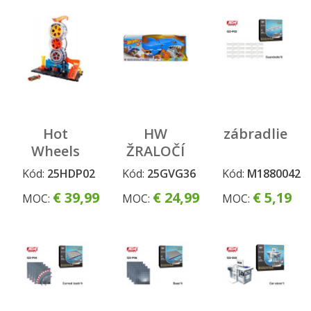
Hot
HW
zábradlie
Wheels
ŽRALOČÍ
CitySuperpneu
ŤAHAČ
Kód:
25HDP02
Kód:
25GVG36
Kód:
M1880042
obchod
€ 39,99
€ 24,99
€ 5,19
MOC:
MOC:
MOC: