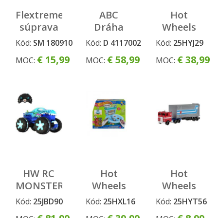
Flextreme
ABC
Hot
súprava
Dráha
Wheels
držiakov
Mega
MONSTER
Kód:
SM 180910
Kód:
D 4117002
Kód:
25HYJ29
Jump
TRUCKS
€ 15,99
€ 58,99
€ 38,99
MOC:
MOC:
MOC:
power
smashers
ťahač a
truck
HW RC
Hot
Hot
MONSTER
Wheels
Wheels
TRUCKS
SKATES
ťahač
Kód:
25JBD90
Kód:
25HXL16
Kód:
25HYT56
MEGA
splachovací
2024 asst