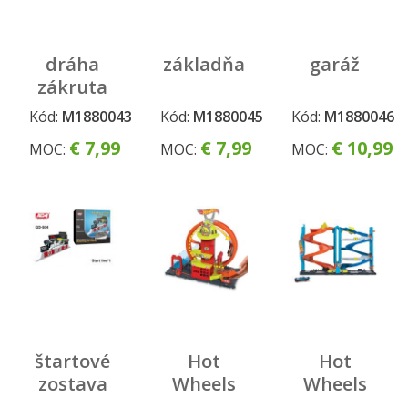
dráha
základňa
garáž
zákruta
Kód:
M1880043
Kód:
M1880045
Kód:
M1880046
€ 7,99
€ 7,99
€ 10,99
MOC:
MOC:
MOC:
štartové
Hot
Hot
zostava
Wheels
Wheels
city
city