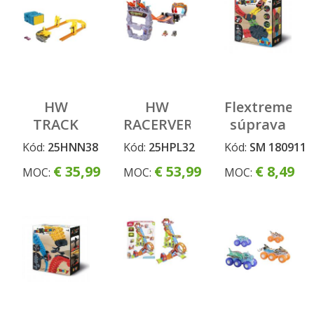
HERNÝ
SET
HW
HW
Flextreme
TRACK
RACERVERSE
súprava
BUILDER
STAR
križovatka
Kód:
25HNN38
Kód:
25HPL32
Kód:
SM 180911
DRÁHA V
WARS
a
€ 35,99
€ 53,99
€ 8,49
MOC:
MOC:
MOC:
BOXÍKU
ZÁVODNÁ
výhybka
ASST
DRÁHA