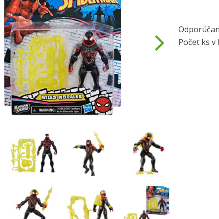
Odporúčan
Počet ks v 