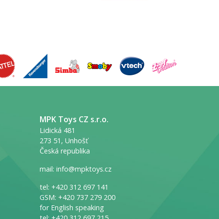
MPK Toys CZ s.r.o.
Lidická 481
273 51, Unhošť
Česká republika
mail:
info@mpktoys.cz
tel:
+420 312 697 141
GSM:
+420 737 279 200
for English speaking
tel:
+420 312 697 215