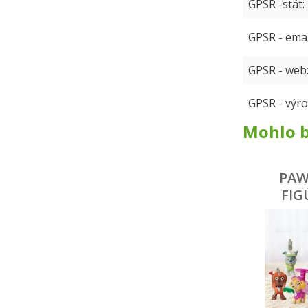
GPSR -stát
GPSR - emai
GPSR - web
GPSR - výro
Mohlo b
PAW
FIG
AKČNO