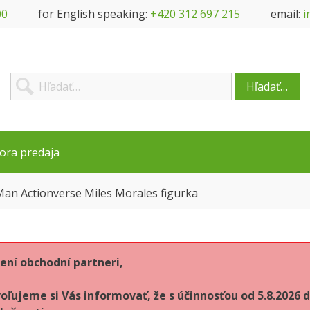
00
for English speaking:
+420 312 697 215
email:
i
Hľadať…
ora predaja
an Actionverse Miles Morales figurka
ení obchodní partneri,
oľujeme si Vás informovať, že s účinnosťou od 5.8.202