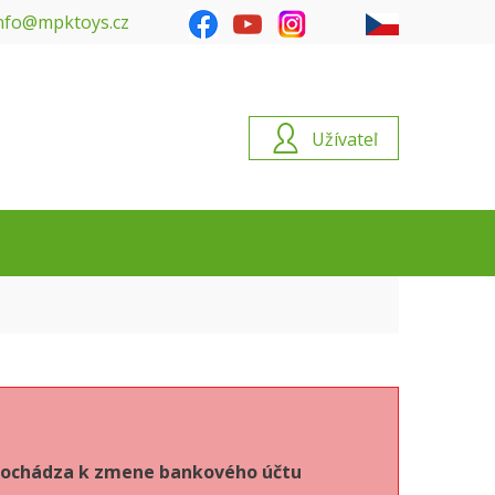
nfo@mpktoys.cz
Užívateľ
6 dochádza k zmene bankového účtu