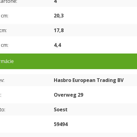
kartóne
4
v cm
20,3
 cm
17,8
v cm
4,4
rmácie
ev
Hasbro European Trading BV
e
Overweg 29
to
Soest
59494