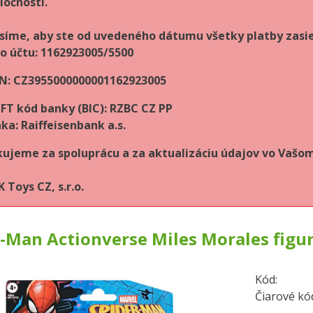
ločnosti.
síme, aby ste od uvedeného dátumu všetky platby zasie
lo účtu: 1162923005/5500
N: CZ3955000000001162923005
FT kód banky (BIC): RZBC CZ PP
ka: Raiffeisenbank a.s.
ujeme za spoluprácu a za aktualizáciu údajov vo Vaš
 Toys CZ, s.r.o.
-Man Actionverse Miles Morales figu
Kód:
Čiarové kó