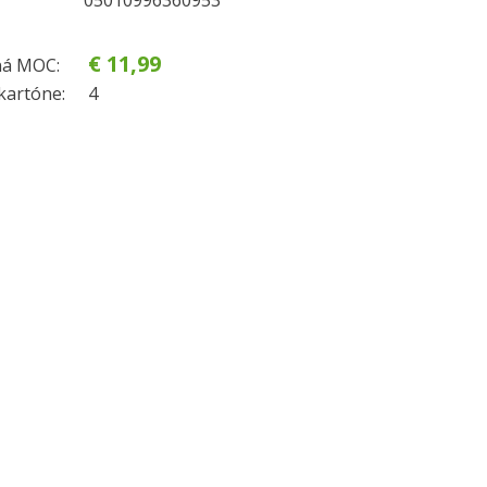
05010996360953
€ 11,99
á MOC:
kartóne:
4