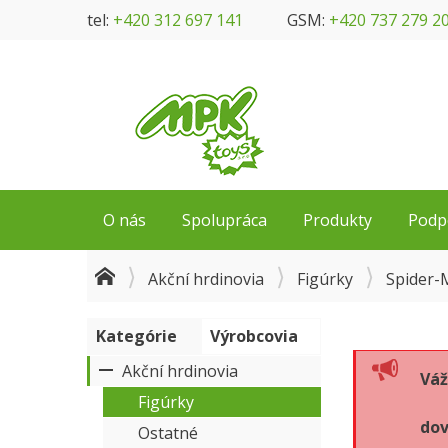
tel:
+420 312 697 141
GSM:
+420 737 279 2
O nás
Spolupráca
Produkty
Podp
Akční hrdinovia
Figúrky
Spider-M
Kategórie
Výrobcovia
Akční hrdinovia
Váž
Figúrky
dov
Ostatné