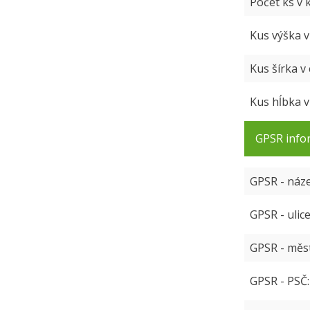
Počet ks v 
Kus výška 
Kus šírka v
Kus hĺbka 
GPSR info
GPSR - náz
GPSR - ulic
GPSR - měs
GPSR - PSČ