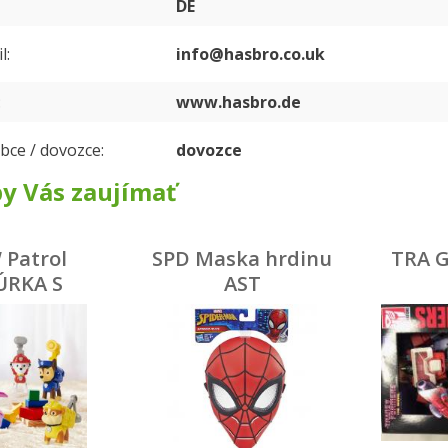
DE
l
info@hasbro.co.uk
www.hasbro.de
bce / dovozce
dovozce
y Vás zaujímať
 Patrol
SPD Maska hrdinu
TRA G
ÚRKA S
AST
M batohu