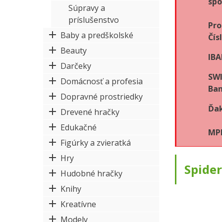
spo
Súpravy a
príslušenstvo
Pro
Baby a predškolské
Čís
Beauty
IBA
Darčeky
SWI
Domácnosť a profesia
Ban
Dopravné prostriedky
Ďak
Drevené hračky
Edukačné
MPK
Figúrky a zvieratká
Hry
Spider
Hudobné hračky
Knihy
Kreatívne
Modely