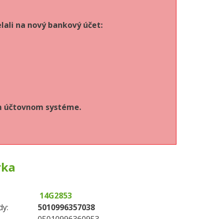
lali na nový bankový účet:
om účtovnom systéme.
rka
14G2853
dy:
5010996357038