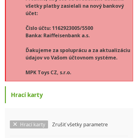
všetky platby zasielali na nový bankový
účet:
Číslo účtu: 1162923005/5500
Banka: Raiffeisenbank a.s.
Ďakujeme za spoluprácu a za aktualizáciu
údajov vo Vašom účtovnom systéme.
MPK Toys CZ, s.r.o.
Hrací karty
Hrací karty
Zrušiť všetky parametre
Zobraziť len ...
Výrobca