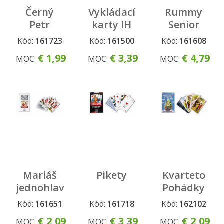
Černý
Vykládací
Rummy
Petr
karty IH
Senior
kominíček
Kód:
161723
Kód:
161500
Kód:
161608
€ 1,99
€ 3,39
€ 4,79
MOC:
MOC:
MOC:
Mariáš
Pikety
Kvarteto
jednohlavý
Pohádky
- mini
Kód:
161651
Kód:
161718
Kód:
162102
€ 2,09
€ 3,39
€ 2,09
MOC:
MOC:
MOC: