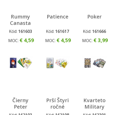
Rummy
Patience
Poker
Canasta
Kód:
161603
Kód:
161617
Kód:
161666
€ 4,59
€ 4,59
€ 3,99
MOC:
MOC:
MOC:
Čierny
Prší Štyri
Kvarteto
Peter
ročné
Military
Zvieratká
obdobia
Lietadlá