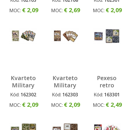
Kód:
162103
Kód:
162108
Kód:
162301
€ 2,09
€ 2,69
€ 2,09
MOC:
MOC:
MOC:
Kvarteto
Kvarteto
Pexeso
Military
Military
retro
Tanky
zbrane
Military
Kód:
162302
Kód:
162303
Kód:
163301
Lietadlá
€ 2,09
€ 2,09
€ 2,49
MOC:
MOC:
MOC: