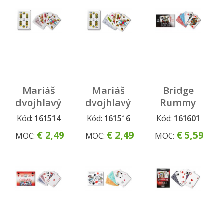
Mariáš
Mariáš
Bridge
dvojhlavý
dvojhlavý
Rummy
-
- kára
Kód:
161514
Kód:
161516
Kód:
161601
ornament
€ 2,49
€ 2,49
€ 5,59
MOC:
MOC:
MOC: