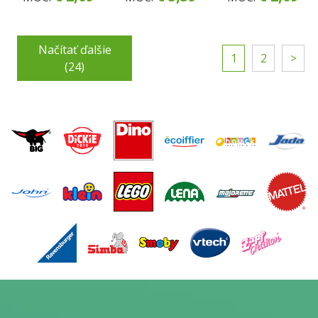
Načítať ďalšie
1
2
>
(24)