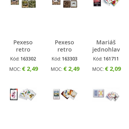
Pexeso
Pexeso
Mariáš
retro
retro
jednohlavý
Military
Military
- koník
Kód:
163302
Kód:
163303
Kód:
161711
Tanky
Zbrane
€ 2,49
€ 2,49
€ 2,09
MOC:
MOC:
MOC: