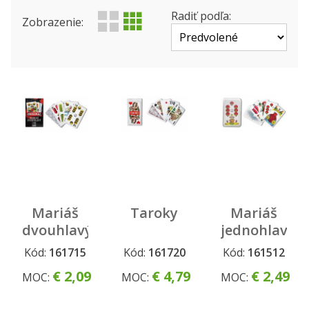
Produktová rada
Status
Radiť podľa:
Zobrazenie:
Mariáš
Taroky
Mariáš
dvouhlavý
jednohlavý
-káro
- koník
Kód:
161715
Kód:
161720
Kód:
161512
€ 2,09
€ 4,79
€ 2,49
MOC:
MOC:
MOC: