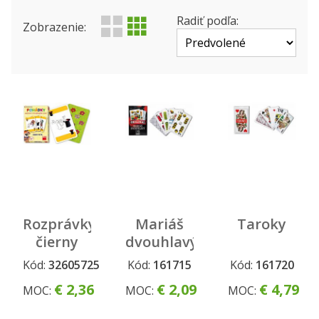
Výrobca
Produktová rada
Radiť podľa:
Zobrazenie:
Status
Rozprávky
Mariáš
Taroky
čierny
dvouhlavý
Peter
-káro
Kód:
32605725
Kód:
161715
Kód:
161720
€ 2,36
€ 2,09
€ 4,79
MOC:
MOC:
MOC: