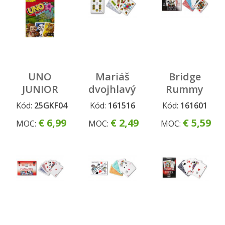
UNO
Mariáš
Bridge
JUNIOR
dvojhlavý
Rummy
ZVIERATKA
- kára
Kód:
25GKF04
Kód:
161516
Kód:
161601
€ 6,99
€ 2,49
€ 5,59
MOC:
MOC:
MOC: