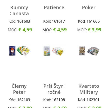
Rummy
Patience
Poker
Canasta
Kód:
161603
Kód:
161617
Kód:
161666
€ 4,59
€ 4,59
€ 3,99
MOC:
MOC:
MOC:
Čierny
Prší Štyri
Kvarteto
Peter
ročné
Military
Zvieratká
obdobia
Lietadlá
Kód:
162103
Kód:
162108
Kód:
162301