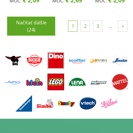
€ 2,09
€ 2,69
€ 2,09
MOC:
MOC:
MOC:
Načítať ďalšie
1
2
3
…
>
(24)