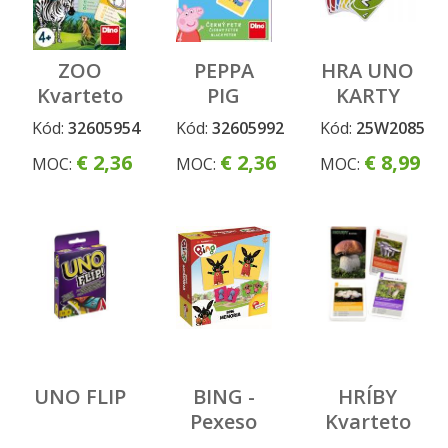
ZOO
PEPPA
HRA UNO
Kvarteto
PIG
KARTY
Čierny
Kód:
32605954
Kód:
32605992
Kód:
25W2085
Peter
€ 2,36
€ 2,36
€ 8,99
MOC:
MOC:
MOC:
UNO FLIP
BING -
HRÍBY
Pexeso
Kvarteto