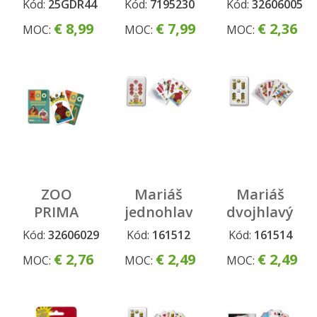
Kód:
25GDR44
Kód:
7195230
Kód:
32606005
€ 8,99
€ 7,99
€ 2,36
MOC:
MOC:
MOC:
ZOO
Mariáš
Mariáš
PRIMA
jednohlavý
dvojhlavý
Mariášové
- koník
-
Kód:
32606029
Kód:
161512
Kód:
161514
karty
ornament
€ 2,76
€ 2,49
€ 2,49
MOC:
MOC:
MOC: