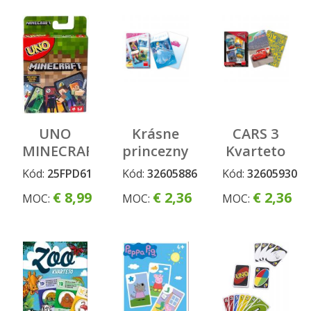
UNO
Krásne
CARS 3
MINECRAFT
princezny
Kvarteto
kvarteto
Kód:
25FPD61
Kód:
32605886
Kód:
32605930
€ 8,99
€ 2,36
€ 2,36
MOC:
MOC:
MOC: