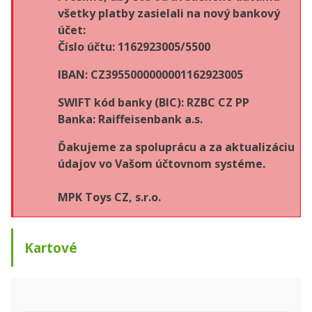
všetky platby zasielali na nový bankový
účet:
Číslo účtu: 1162923005/5500
IBAN: CZ3955000000001162923005
SWIFT kód banky (BIC): RZBC CZ PP
Banka: Raiffeisenbank a.s.
Ďakujeme za spoluprácu a za aktualizáciu
údajov vo Vašom účtovnom systéme.
MPK Toys CZ, s.r.o.
Kartové