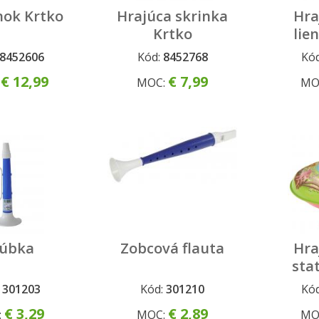
nok Krtko
Hrajúca skrinka
Hra
Krtko
lie
8452606
Kód:
8452768
Kó
€ 12,99
€ 7,99
:
MOC:
MO
úbka
Zobcová flauta
Hra
sta
:
301203
Kód:
301210
Kó
€ 3,29
€ 2,89
:
MOC:
MO