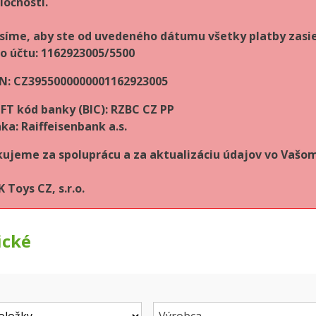
ločnosti.
síme, aby ste od uvedeného dátumu všetky platby zasie
lo účtu: 1162923005/5500
N: CZ3955000000001162923005
FT kód banky (BIC): RZBC CZ PP
ka: Raiffeisenbank a.s.
ujeme za spoluprácu a za aktualizáciu údajov vo Vaš
 Toys CZ, s.r.o.
ické