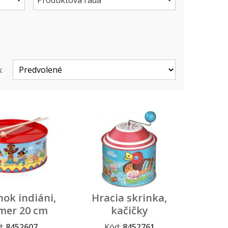
Produktová rada
:
ok indiáni,
Hracia skrinka,
mer 20 cm
kačičky
d:
8452607
Kód:
8452761