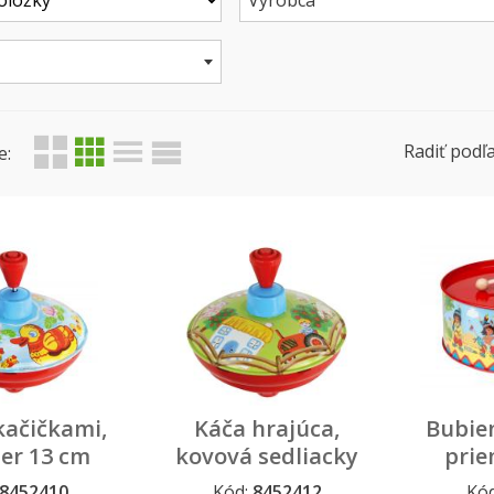
Výrobca
Radiť podľa
e:
 kačičkami,
Káča hrajúca,
Bubien
er 13 cm
kovová sedliacky
prie
dvor, priemer 13
8452410
Kód:
8452412
Kó