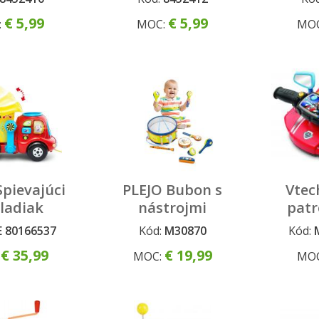
cm, CZ
€ 5,99
€ 5,99
:
MOC:
MO
Spievajúci
PLEJO Bubon s
Vtec
ladiak
nástrojmi
patr
akcie 
 80166537
Kód:
M30870
Kód:
€ 35,99
€ 19,99
:
MOC:
MO