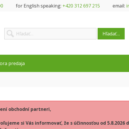
00
for English speaking:
+420 312 697 215
email:
i
Hľadať…
ora predaja
ení obchodní partneri,
oľujeme si Vás informovať, že s účinnosťou od 5.8.202