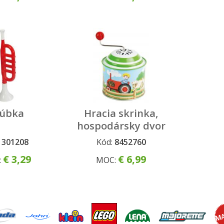
úbka
Hracia skrinka,
hospodársky dvor
:
301208
Kód:
8452760
€ 3,29
€ 6,99
:
MOC: