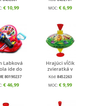
€ 10,99
€ 6,99
C:
MOC:
h Labková
Hrajúci vĺčik
ola ide do
zvieratká v
SK (riadidlá)
džungli 16cm
ME 80190237
Kód:
8452263
€ 46,99
€ 9,99
C:
MOC: