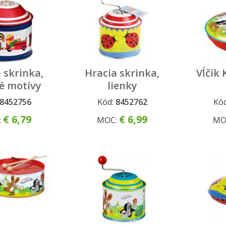
 skrinka,
Hracia skrinka,
Vĺčik 
é motívy
lienky
8452756
Kód:
8452762
Kó
€ 6,79
€ 6,99
:
MOC:
MO