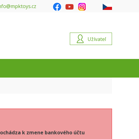
nfo@mpktoys.cz
Užívateľ
6 dochádza k zmene bankového účtu