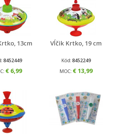
Krtko, 13cm
Vĺčik Krtko, 19 cm
d:
8452449
Kód:
8452249
€ 6,99
€ 13,99
C:
MOC: