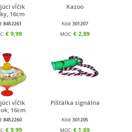
júci vĺčik
Kazoo
nky, 16cm
d:
8452261
Kód:
301207
€ 9,99
€ 2,89
C:
MOC:
júci vĺčik
Píšťalka signálna
tok, 16cm
d:
8452260
Kód:
301205
€ 9,99
€ 1,69
C:
MOC: