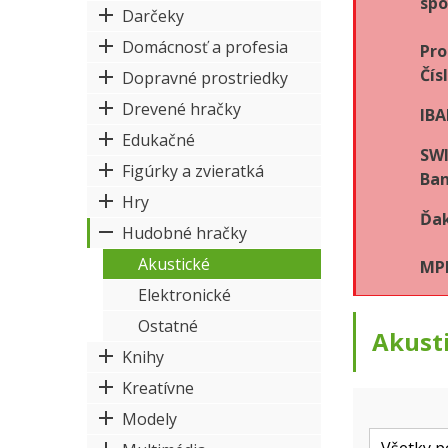
spo
Darčeky
Domácnosť a profesia
Pro
Čís
Dopravné prostriedky
Drevené hračky
IBA
Edukačné
SWI
Figúrky a zvieratká
Ban
Hry
Ďak
Hudobné hračky
Akustické
MPK
Elektronické
Ostatné
Akust
Knihy
Kreatívne
Modely