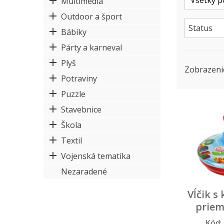
Multimédia
Outdoor a šport
Status
Bábiky
Párty a karneval
Plyš
Zobrazeni
Potraviny
Puzzle
Stavebnice
Škola
Textil
Vojenská tematika
Nezaradené
Vĺčik s
priem
Kód: