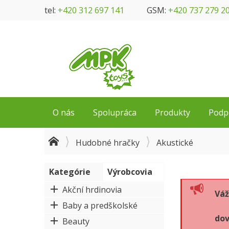
tel:
+420 312 697 141
GSM:
+420 737 279 2
O nás
Spolupráca
Produkty
Podp
Hudobné hračky
Akustické
Kategórie
Výrobcovia
Akční hrdinovia
Váž
Baby a predškolské
dov
Beauty