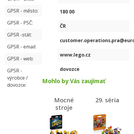
GPSR - město
180 00
GPSR - PSČ
ČR
GPSR -stát
customer.operations.pra@eur
GPSR - email
www.lego.cz
GPSR - web
dovozce
GPSR -
výrobce /
Mohlo by Vás zaujímať
dovozce
Mocné
29. séria
stroje