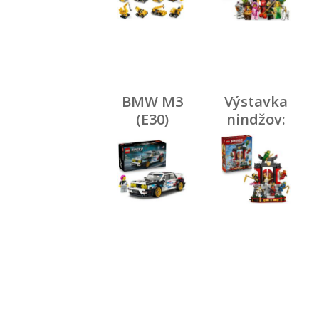
BMW M3
Výstavka
(E30)
nindžov:
15 rokov
NINJAGO