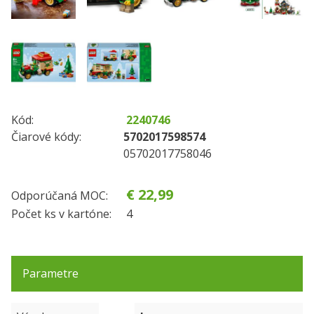
Kód:
2240746
Čiarové kódy:
5702017598574
05702017758046
€ 22,99
Odporúčaná MOC:
Počet ks v kartóne:
4
Parametre