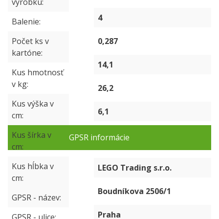
výrobku
4
Balenie
Počet ks v
0,287
kartóne
14,1
Kus hmotnosť
v kg
26,2
Kus výška v
6,1
cm
Kus šírka v
GPSR informácie
cm
Kus hĺbka v
LEGO Trading s.r.o.
cm
Boudníkova 2506/1
GPSR - název
Praha
GPSR - ulice