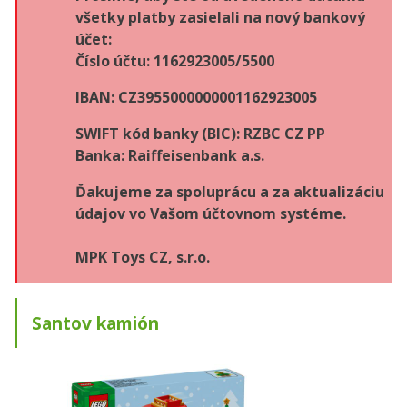
všetky platby zasielali na nový bankový
účet:
Číslo účtu: 1162923005/5500
IBAN: CZ3955000000001162923005
SWIFT kód banky (BIC): RZBC CZ PP
Banka: Raiffeisenbank a.s.
Ďakujeme za spoluprácu a za aktualizáciu
údajov vo Vašom účtovnom systéme.
MPK Toys CZ, s.r.o.
Santov kamión