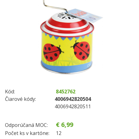
Kód:
8452762
Čiarové kódy:
4006942820504
4006942820511
€ 6,99
Odporúčaná MOC:
Počet ks v kartóne:
12