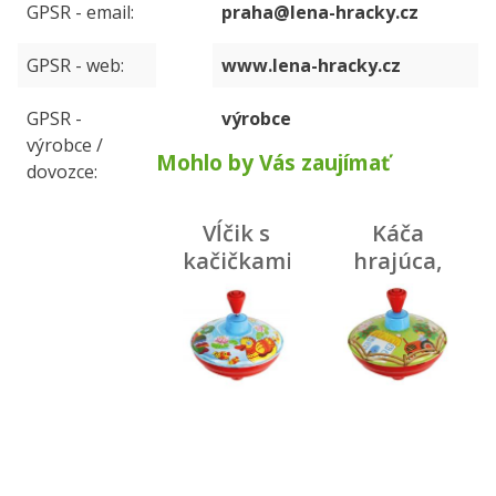
GPSR - email
praha@lena-hracky.cz
GPSR - web
www.lena-hracky.cz
GPSR -
výrobce
výrobce /
Mohlo by Vás zaujímať
dovozce
Vĺčik s
Káča
kačičkami,
hrajúca,
priemer
kovová
13 cm
sedliacky
dvor,
priemer
13 cm, CZ