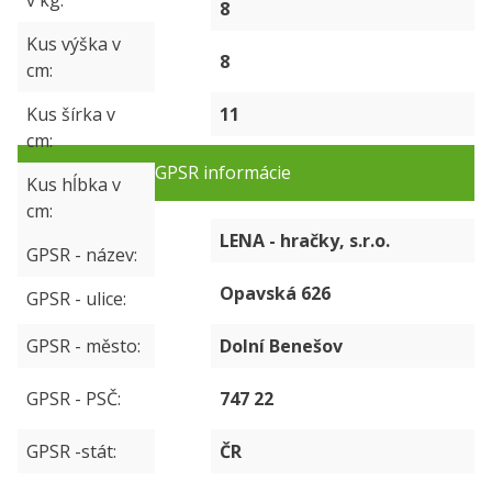
v kg
8
Kus výška v
8
cm
Kus šírka v
11
cm
GPSR informácie
Kus hĺbka v
cm
LENA - hračky, s.r.o.
GPSR - název
Opavská 626
GPSR - ulice
GPSR - město
Dolní Benešov
GPSR - PSČ
747 22
GPSR -stát
ČR