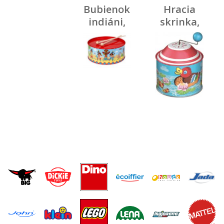
Bubienok
Hracia
indiáni,
skrinka,
priemer
kačičky
20 cm