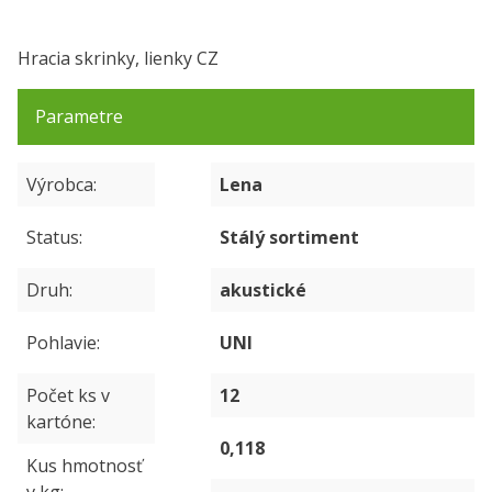
Hracia skrinky, lienky CZ
Parametre
Výrobca
Lena
Status
Stálý sortiment
Druh
akustické
Pohlavie
UNI
Počet ks v
12
kartóne
0,118
Kus hmotnosť