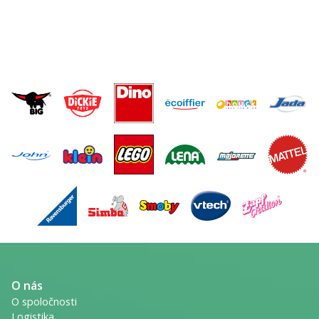
O nás
O spoločnosti
Logistika