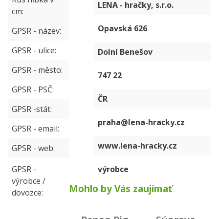
LENA - hračky, s.r.o.
cm
Opavská 626
GPSR - název
GPSR - ulice
Dolní Benešov
GPSR - město
747 22
GPSR - PSČ
ČR
GPSR -stát
praha@lena-hracky.cz
GPSR - email
www.lena-hracky.cz
GPSR - web
GPSR -
výrobce
výrobce /
Mohlo by Vás zaujímať
dovozce