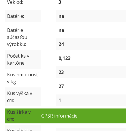
Vek od
3
Batérie
ne
Batérie
ne
súčasťou
výrobku
24
Počet ks v
0,123
kartóne
23
Kus hmotnosť
v kg
27
Kus výška v
cm
1
Kus šírka v
GPSR informácie
cm
Kus hĺbka v