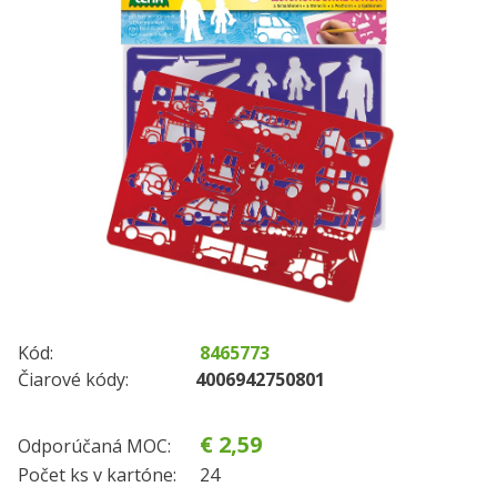
Kód:
8465773
Čiarové kódy:
4006942750801
€ 2,59
Odporúčaná MOC:
Počet ks v kartóne:
24