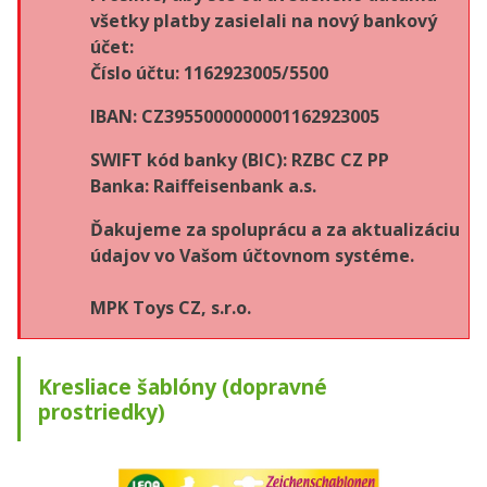
všetky platby zasielali na nový bankový
účet:
Číslo účtu: 1162923005/5500
IBAN: CZ3955000000001162923005
SWIFT kód banky (BIC): RZBC CZ PP
Banka: Raiffeisenbank a.s.
Ďakujeme za spoluprácu a za aktualizáciu
údajov vo Vašom účtovnom systéme.
MPK Toys CZ, s.r.o.
Kresliace šablóny (dopravné
prostriedky)