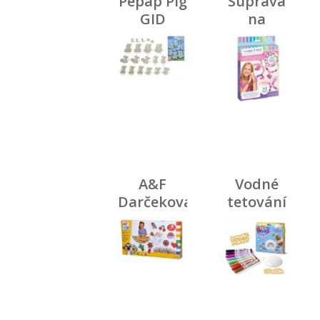
Pepap Pig
Súprava
GID
na
svietiace
výrobu
figúrky
meniacich
sa
korálikov
A&F
Vodné
Darčeková
tetování
sada
Doodle N
zažehľovaci
Dip
korálky
10 000 ks