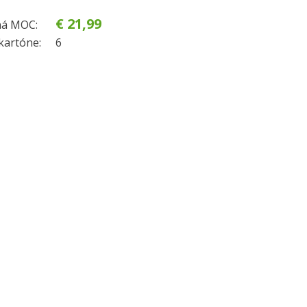
€ 21,99
á MOC:
kartóne:
6