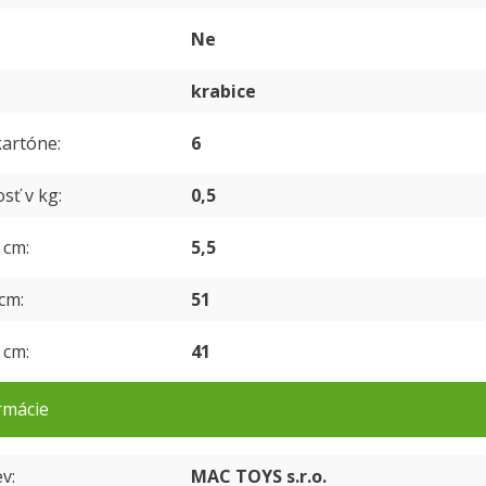
Ne
krabice
kartóne
6
sť v kg
0,5
v cm
5,5
 cm
51
v cm
41
rmácie
ev
MAC TOYS s.r.o.