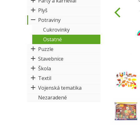
Párty a karneval
Plyš
Potraviny
Cukrovinky
Ostatné
Puzzle
Stavebnice
Škola
Textil
Vojenská tematika
Nezaradené