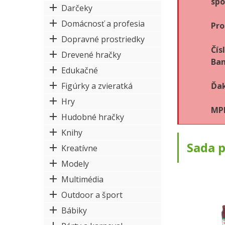
spo
Darčeky
Domácnosť a profesia
Pro
Dopravné prostriedky
Čís
Drevené hračky
Ban
Edukačné
Figúrky a zvieratká
Ďak
Hry
MPK
Hudobné hračky
Knihy
Sada 
Kreatívne
Modely
Multimédia
Outdoor a šport
Bábiky