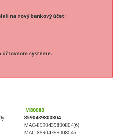
lali na nový bankový účet:
om účtovnom systéme.
M80080
dy:
8590439800804
MAC-8590439800804(6)
MAC-85904398008046