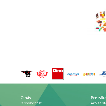
O nás
Pre zák
O spoločnosti
Ako sa st