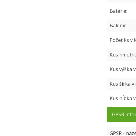
Batérie
Balenie
Počet ks v 
Kus hmotno
Kus výška 
Kus šírka v
Kus hĺbka 
GPSR info
GPSR - náz