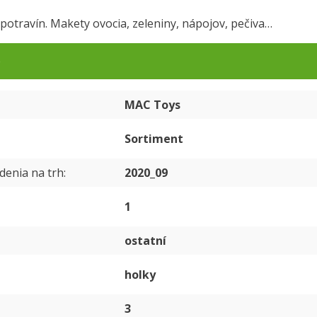
potravín. Makety ovocia, zeleniny, nápojov, pečiva…
e
MAC Toys
Sortiment
denia na trh
2020_09
1
ostatní
holky
3