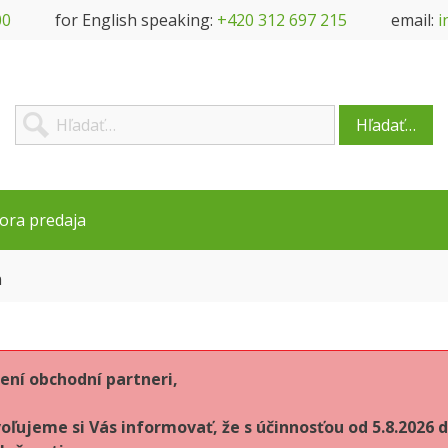
00
for English speaking:
+420 312 697 215
email:
i
Hľadať…
ora predaja
n
ení obchodní partneri,
oľujeme si Vás informovať, že s účinnosťou od 5.8.202