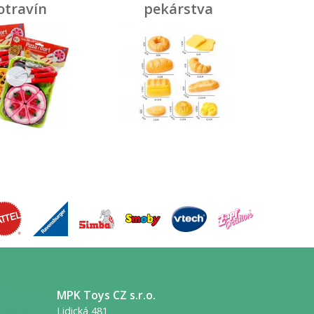
otravín
pekárstva
za/torta
MPK Toys CZ s.r.o.
Lidická 481