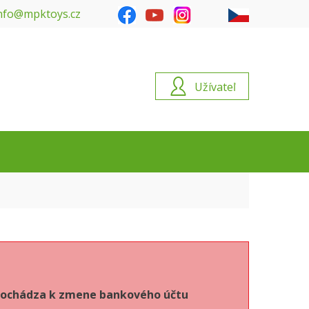
nfo@mpktoys.cz
Užívateľ
6 dochádza k zmene bankového účtu