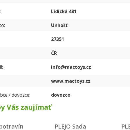
e
Lidická 481
to
Unhošť
27351
ČR
l
info@mactoys.cz
www.mactoys.cz
bce / dovozce
dovozce
y Vás zaujímať
potravín
PLEJO Sada
PL