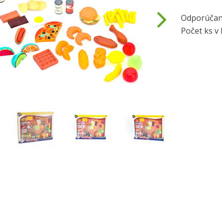
Odporúčan
Počet ks v 