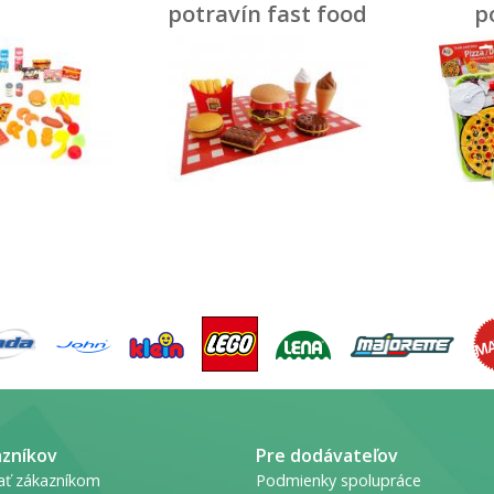
potravín fast food
p
piz
azníkov
Pre dodávateľov
ať zákazníkom
Podmienky spolupráce