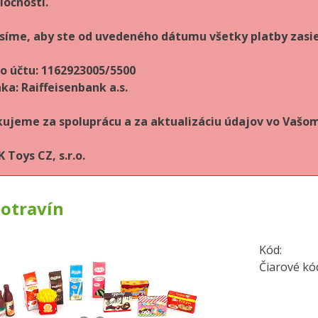
ločnosti.
síme, aby ste od uvedeného dátumu všetky platby zasie
lo účtu: 1162923005/5500
ka: Raiffeisenbank a.s.
ujeme za spoluprácu a za aktualizáciu údajov vo Vaš
 Toys CZ, s.r.o.
potravín
Kód:
Čiarové kó