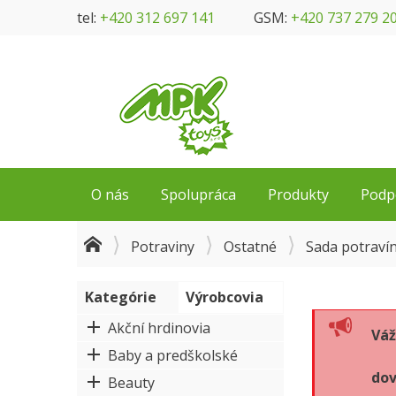
tel:
+420 312 697 141
GSM:
+420 737 279 2
O nás
Spolupráca
Produkty
Podp
Potraviny
Ostatné
Sada potraví
Kategórie
Výrobcovia
Akční hrdinovia
Váž
Baby a predškolské
dov
Beauty