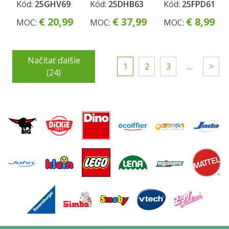
V
herný set
Kód:
25GHV69
Kód:
25DHB63
Kód:
25FPD61
KOSTÝME
s bábikou
€ 20,99
€ 37,99
€ 8,99
MOC:
MOC:
MOC:
ASST
asst
Načítať ďalšie
1
2
3
…
>
(24)