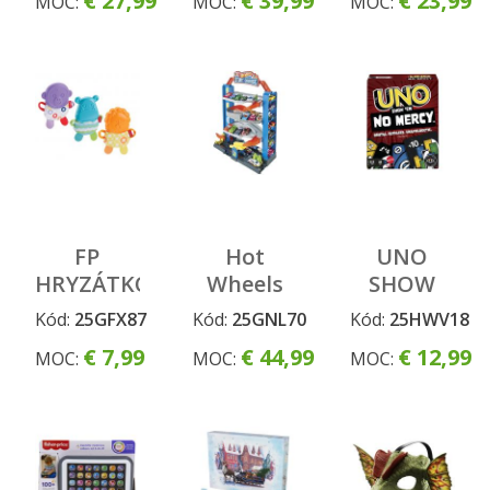
€ 27,99
€ 39,99
€ 23,99
MOC:
MOC:
MOC:
asst
FP
Hot
UNO
HRYZÁTKO
Wheels
SHOW
ZVIERATKO
City
'EM NO
Kód:
25GFX87
Kód:
25GNL70
Kód:
25HWV18
ASST
prenosná
MERCY
€ 7,99
€ 44,99
€ 12,99
MOC:
MOC:
MOC:
garáž