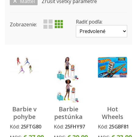
Mattel
Zrušiť všetky parametre
Zobraziť len ...
Výrobca
Produktová rada
Status
Radiť podľa:
Zobrazenie:
Barbie v
Barbie
Hot
pohybe
pestúnka
Wheels
asst
herný set
šampionát
Kód:
25FTG80
Kód:
25FHY97
Kód:
25GBF81
asst
dráha