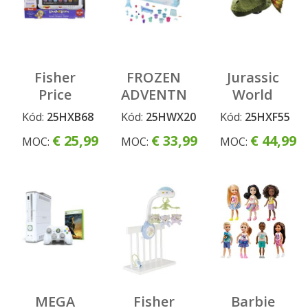
Fisher
FROZEN
Jurassic
Price
ADVENTNÝ
World
Smart
KALENDÁR
DILOPHOSA
Kód:
25HXB68
Kód:
25HWX20
Kód:
25HXF55
stages
S MALÝMI
maska na
€ 25,99
€ 33,99
€ 44,99
MOC:
MOC:
MOC:
tablet CZ
BÁBIKAMI
tvár so
zvukmi
MEGA
Fisher
Barbie