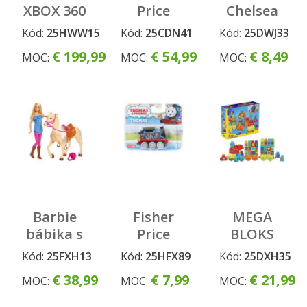
XBOX 360
Price
Chelsea
HERNÁ
NOVÝ
asst
Kód:
25HWW15
Kód:
25CDN41
Kód:
25DWJ33
KONZOLA
KOLOTOČ
€ 199,99
€ 54,99
€ 8,49
MOC:
MOC:
MOC:
NAD
POSTIEĽKU
MOTÝLIKY
Barbie
Fisher
MEGA
bábika s
Price
BLOKS
koňom
ťahacia
VLÁČIK
Kód:
25FXH13
Kód:
25HFX89
Kód:
25DXH35
kovová
ABC
€ 38,99
€ 7,99
€ 21,99
MOC:
MOC:
MOC:
mašinka
NAUČ SA
asst
ABECEDU