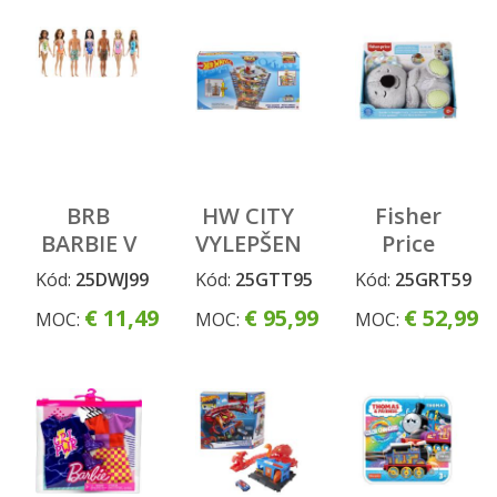
BRB
HW CITY
Fisher
BARBIE V
VYLEPŠENÁ
Price
PLAVKÁCH
MEGA
upkojujúca
Kód:
25DWJ99
Kód:
25GTT95
Kód:
25GRT59
ASST
GARÁŽ
koala s
€ 11,49
€ 95,99
€ 52,99
MOC:
MOC:
MOC:
melódiou