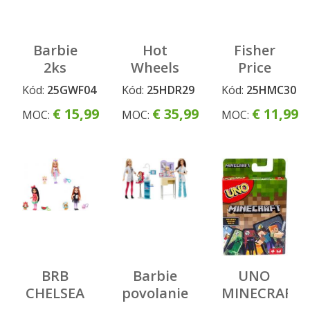
Barbie
Hot
Fisher
2ks
Wheels
Price
oblečenie
City
color
Kód:
25GWF04
Kód:
25HDR29
Kód:
25HMC30
asst
príšerná
changers
€ 15,99
€ 35,99
€ 11,99
MOC:
MOC:
MOC:
odplata
ťahacia
asst
kovová
mašinka
asst
BRB
Barbie
UNO
CHELSEA
povolanie
MINECRAFT