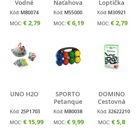
Vodné
Naťahovacia
Loptička
bomby
antistresová
rôzne
Kód:
M80074
Kód:
M55000
Kód:
M30921
Monštrá
druhy 10
€ 2,79
€ 6,19
€ 2,79
MOC:
MOC:
MOC:
cm
UNO H2O
SPORTO
DOMINO
Petanque
Cestovná
hra
Kód:
25P1703
Kód:
M80038
Kód:
32622210
€ 15,99
€ 9,99
€ 5,8
MOC:
MOC:
MOC: