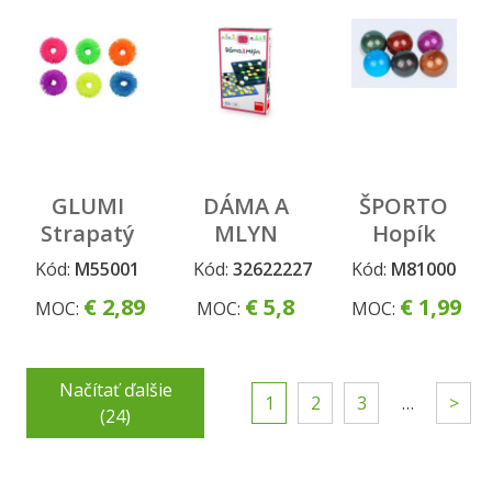
GLUMI
DÁMA A
ŠPORTO
Strapatý
MLYN
Hopík
náramok
Cestovná
trblietavá
Kód:
M55001
Kód:
32622227
Kód:
M81000
hra
láva
€ 2,89
€ 5,8
€ 1,99
MOC:
MOC:
MOC:
Načítať ďalšie
1
2
3
…
>
(24)