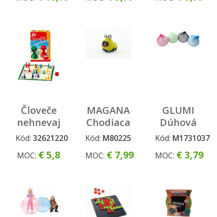
Človeče
MAGANA
GLUMI
nehnevaj
Chodiaca
Dúhová
sa travel
larva
antistresová
Kód:
32621220
Kód:
M80225
Kód:
M1731037
line
loptička v
€ 5,8
€ 7,99
€ 3,79
MOC:
MOC:
MOC:
sitke