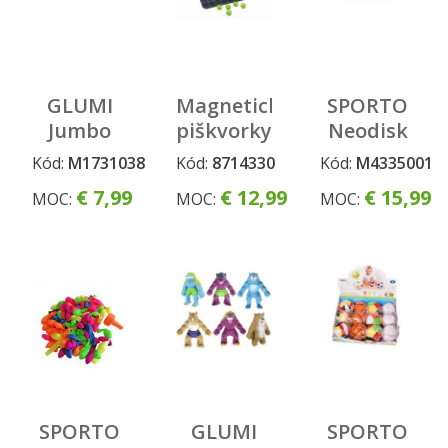
GLUMI
Magnetické
SPORTO
Jumbo
piškvorky
Neodisk
bublina
Kód:
M1731038
Kód:
8714330
Kód:
M4335001
75 cm
€ 7,99
€ 12,99
€ 15,99
MOC:
MOC:
MOC:
SPORTO
GLUMI
SPORTO