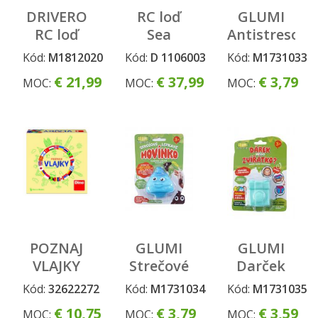
DRIVERO
RC loď
GLUMI
RC loď
Sea
Antistresová
oranžová
Cruiser
loptička
Kód:
M1812020
Kód:
D 1106003
Kód:
M1731033
34 cm,
meniaca
€ 21,99
€ 37,99
€ 3,79
MOC:
MOC:
MOC:
2kan
farbu
POZNAJ
GLUMI
GLUMI
VLAJKY
Strečové
Darček
Cestovná
lepkavé
alebo
Kód:
32622272
Kód:
M1731034
Kód:
M1731035
hra
hovienko
zvieratko?
€ 10,75
€ 3,79
€ 3,59
MOC:
MOC:
MOC: