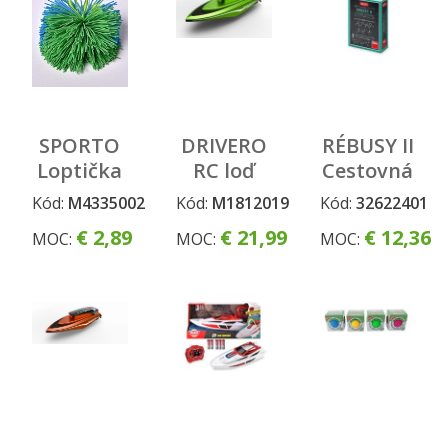
SPORTO
DRIVERO
RÉBUSY II
Loptička
RC loď
Cestovná
k
zelená
hra
Kód:
M4335002
Kód:
M1812019
Kód:
32622401
Neodisku
€ 2,89
€ 21,99
€ 12,36
MOC:
MOC:
MOC: