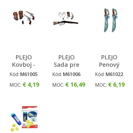
PLEJO
PLEJO
PLEJO
Kovboj -
Sada pre
Penový
kolty
kovboje
meč -
Kód:
M61005
Kód:
M61006
Kód:
M61022
Pirát
€ 4,19
€ 16,49
€ 6,19
MOC:
MOC:
MOC: