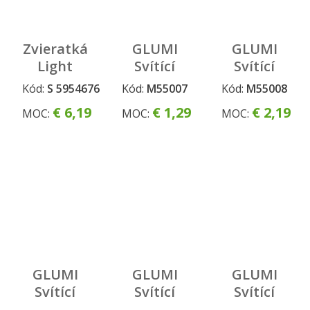
Zvieratká
GLUMI
GLUMI
Light
Svítící
Svítící
projektor
náramek
hůlka
Kód:
S 5954676
Kód:
M55007
Kód:
M55008
Vločka
Vločka
€ 6,19
€ 1,29
€ 2,19
MOC:
MOC:
MOC:
GLUMI
GLUMI
GLUMI
Svítící
Svítící
Svítící
hůlka
hůlka
čelenka