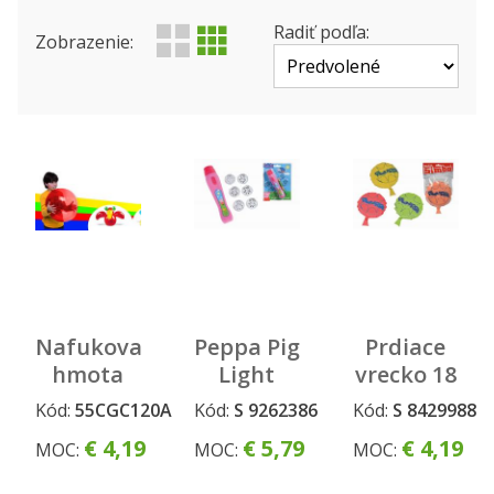
Výrobca
Produktová rada
Radiť podľa:
Zobrazenie:
Status
Nafukovacia
Peppa Pig
Prdiace
hmota
Light
vrecko 18
Crystal
projektor
cm, 4
Kód:
55CGC120A
Kód:
S 9262386
Kód:
S 8429988
Ball
druhy
€ 4,19
€ 5,79
€ 4,19
MOC:
MOC:
MOC: