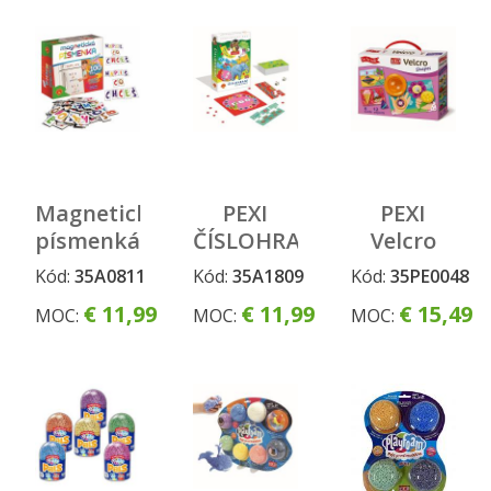
Magnetické
PEXI
PEXI
písmenká
ČÍSLOHRANIE
Velcro
na
(10 hier v
skladačky
Kód:
35A0811
Kód:
35A1809
Kód:
35PE0048
chladničku
1) -
- Tvary
€ 11,99
€ 11,99
€ 15,49
MOC:
MOC:
MOC:
vzdelávacia
(Shapes)
hra