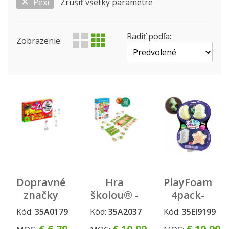
Pexi
Zrušiť všetky parametre
Zobraziť len ...
Výrobca
Produktová rada
Status
Radiť podľa:
Zobrazenie:
Dopravné
Hra
PlayFoam®
značky
školou® -
4pack-
50ks
SKLADAJ
SVIETIACE
Kód:
35A0179
Kód:
35A2037
Kód:
35EI9199
ĽUDSKÉ
(CZ/SK)