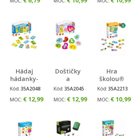
€ 6,79
€ 10,99
€ 10,99
MOC:
MOC:
MOC:
TELO
Hádaj
Doštičky
Hra
hádanky-
a
školou®
spoznávanie
farbičky-
ČO JEDIA
Kód:
35A2048
Kód:
35A2045
Kód:
35A2213
pre
spoznávanie
ZVIERATKÁ
€ 12,99
€ 12,99
€ 10,99
MOC:
MOC:
MOC:
najmenšich
pre
najmenších