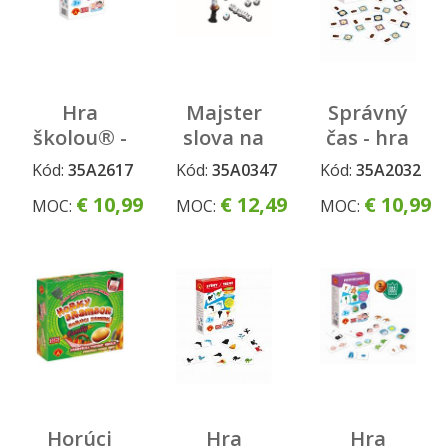
Hra
Majster
Správný
školou® -
slova na
čas - hra
OVOCIE A
cesty
školou
Kód:
35A2617
Kód:
35A0347
Kód:
35A2032
ZELENINA
€ 10,99
€ 12,49
€ 10,99
MOC:
MOC:
MOC:
Horúci
Hra
Hra