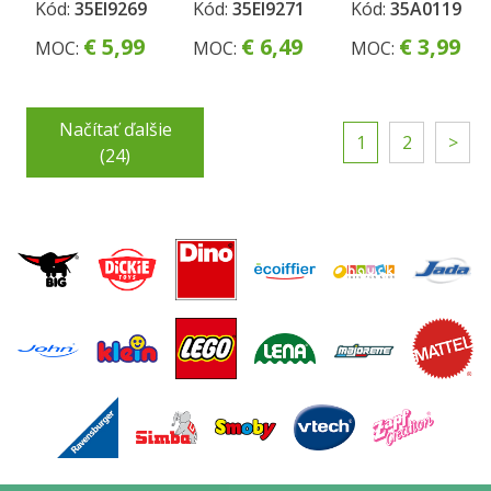
4pack-G
4pack-
pre hru a
Kód:
35EI9269
Kód:
35EI9271
Kód:
35A0119
Trblietavé
výuku
€ 5,99
€ 6,49
€ 3,99
MOC:
MOC:
MOC:
Načítať ďalšie
1
2
>
(24)