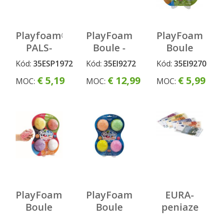
Playfoam®
PlayFoam
PlayFoam
PALS-
Boule -
Boule
Kamoši -
Workshop
4pack-B
Kód:
35ESP1972
Kód:
35EI9272
Kód:
35EI9270
Priatelia
set
€ 5,19
€ 12,99
€ 5,99
MOC:
MOC:
MOC:
z
divočiny
(seria 1);
Assort
PlayFoam
PlayFoam
EURA-
Boule
Boule
peniaze