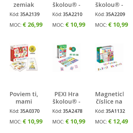
zemiak
školou® -
školou® -
FAMILY
TIENE
PROTIKLADY
Kód:
35A2139
Kód:
35A2210
Kód:
35A2209
€ 26,99
€ 10,99
€ 10,99
MOC:
MOC:
MOC:
Poviem ti,
PEXI Hra
Magnetické
mami
školou® -
číslice na
SPOZNAJ
chladničku
Kód:
35A0370
Kód:
35A2478
Kód:
35A1132
- PRED A
€ 10,99
€ 10,99
€ 12,49
MOC:
MOC:
MOC:
PO