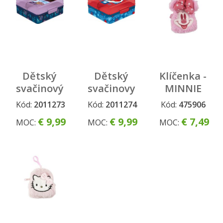
Dětský
Dětský
Klíčenka -
svačinový
svačinovy
MINNIE
box
box
Kód:
2011273
Kód:
2011274
Kód:
475906
FROZEN
SPIDERMAN
€ 9,99
€ 9,99
€ 7,49
MOC:
MOC:
MOC: