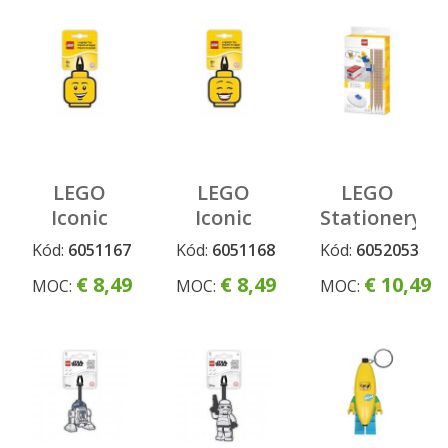
Vader
LEGO
LEGO
LEGO
Iconic
Iconic
Stationery
Menovka
Menovka
Set s
Kód:
6051167
Kód:
6051168
Kód:
6052053
na
na
minifigúrkou
€ 8,49
€ 8,49
€ 10,49
MOC:
MOC:
MOC:
batožinu
batožinu
- Hlava
- Hlava
kluka
dívky