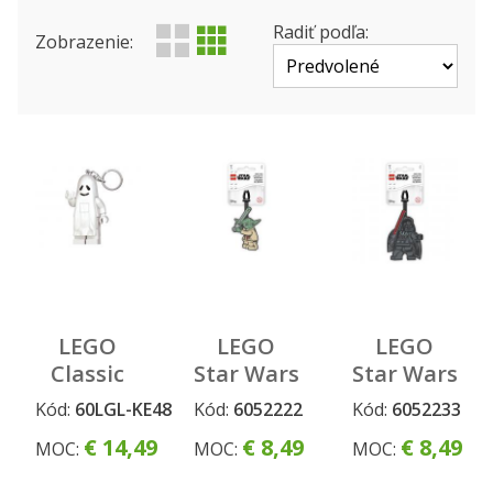
Výrobca
Produktová rada
Radiť podľa:
Zobrazenie:
Status
LEGO
LEGO
LEGO
Classic
Star Wars
Star Wars
Duch
Menovka
Menovka
Kód:
60LGL-KE48
Kód:
6052222
Kód:
6052233
svietiaca
na
na
€ 14,49
€ 8,49
€ 8,49
MOC:
MOC:
MOC:
figúrka
batožinu
batožinu
- Yoda
- Darth