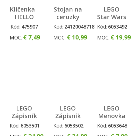
Klíčenka -
Stojan na
LEGO
HELLO
ceruzky
Star Wars
KITTY
Kpop
zápisník
Kód:
475907
Kód:
24120048718
Kód:
6053492
Demon
s
€ 7,49
€ 10,99
€ 19,99
MOC:
MOC:
MOC:
Hunters
gélovým
perom –
Darth
Vader
LEGO
LEGO
LEGO
Zápisník
Zápisník
Menovka
s
s
na
Kód:
6053501
Kód:
6053502
Kód:
6053648
gélovým
gélovým
batožinu