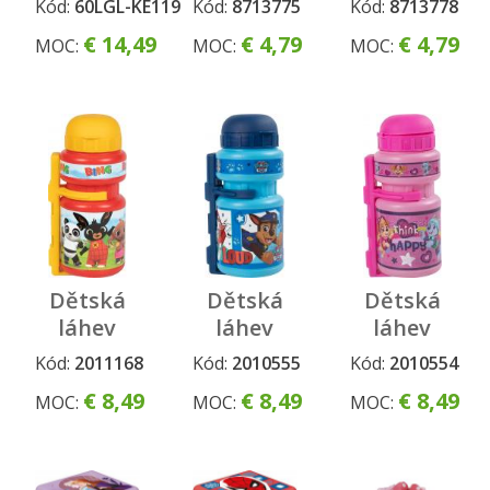
Kód:
60LGL-KE119
Kód:
8713775
Kód:
8713778
svietiaca
€ 14,49
€ 4,79
€ 4,79
MOC:
MOC:
MOC:
figúrka
Dětská
Dětská
Dětská
láhev
láhev
láhev
BING
PAW
PAW
Kód:
2011168
Kód:
2010555
Kód:
2010554
PATROL
PATROL
€ 8,49
€ 8,49
€ 8,49
MOC:
MOC:
MOC:
kluci
holky