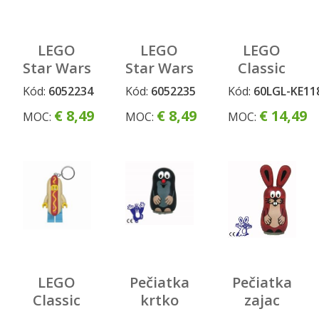
LEGO
LEGO
LEGO
Star Wars
Star Wars
Classic
Menovka
Menovka
Banana
Kód:
6052234
Kód:
6052235
Kód:
60LGL-KE11
na
na
Guy
€ 8,49
€ 8,49
€ 14,49
MOC:
MOC:
MOC:
batožinu
batožinu
svietiaca
- R2D2
-
figúrka
Stormtrooper
LEGO
Pečiatka
Pečiatka
Classic
krtko
zajac
Hot Dog