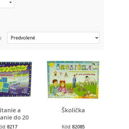
:
ítanie a
Školička
anie do 20
ód:
8217
Kód:
82085