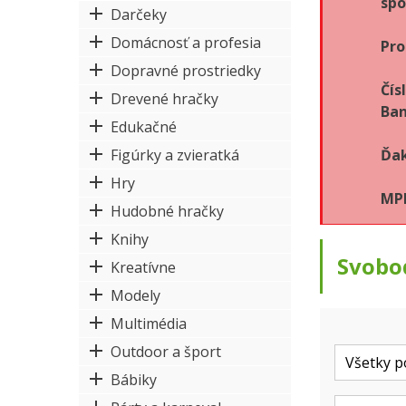
spo
Darčeky
Domácnosť a profesia
Pro
Dopravné prostriedky
Čís
Drevené hračky
Ban
Edukačné
Figúrky a zvieratká
Ďak
Hry
MPK
Hudobné hračky
Knihy
Svobo
Kreatívne
Modely
Multimédia
Outdoor a šport
Bábiky