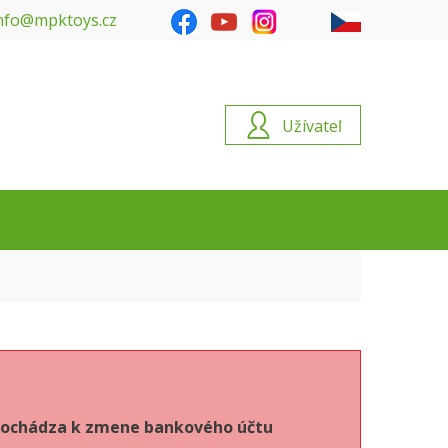
nfo@mpktoys.cz
Užívateľ
6 dochádza k zmene bankového účtu