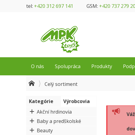
tel:
+420 312 697 141
GSM:
+420 737 279 2
O nás
Spolupráca
Produkty
Podp
Celý sortiment
Kategórie
Výrobcovia
Akční hrdinovia
Váž
Baby a predškolské
dov
Beauty