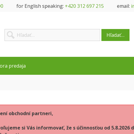
00
for English speaking:
+420 312 697 215
email:
i
Hľadať…
ora predaja
ení obchodní partneri,
oľujeme si Vás informovať, že s účinnosťou od 5.8.202