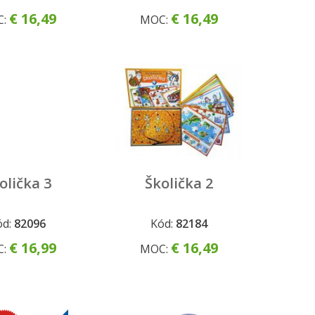
€ 16,49
€ 16,49
C:
MOC:
olička 3
Školička 2
ód:
82096
Kód:
82184
€ 16,99
€ 16,49
C:
MOC: