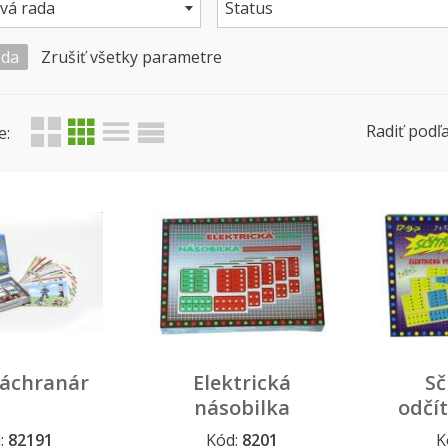
vá rada
Status
oda
Zrušiť všetky parametre
Radiť podľa
e:
záchranár
Elektrická
Sč
násobilka
odčít
:
82191
Kód:
8201
K