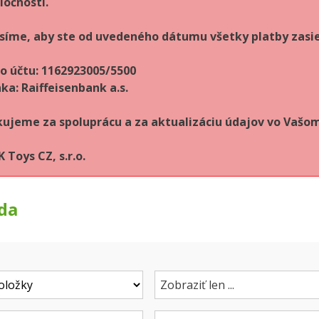
ločnosti.
síme, aby ste od uvedeného dátumu všetky platby zasie
lo účtu: 1162923005/5500
ka: Raiffeisenbank a.s.
ujeme za spoluprácu a za aktualizáciu údajov vo Vaš
 Toys CZ, s.r.o.
da
Zobraziť len ...