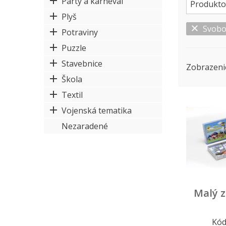
Párty a karneval
Produkto
Plyš
Svob
Potraviny
Puzzle
Stavebnice
Zobrazeni
Škola
Textil
Vojenská tematika
Nezaradené
Malý 
Kód