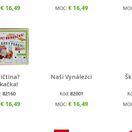
€ 16,49
€ 16,49
:
MOC:
MO
ičtina?
Naši Vynálezci
Šk
kačka!
:
82160
Kód:
82001
K
€ 16,49
€ 16,49
:
MOC:
MO