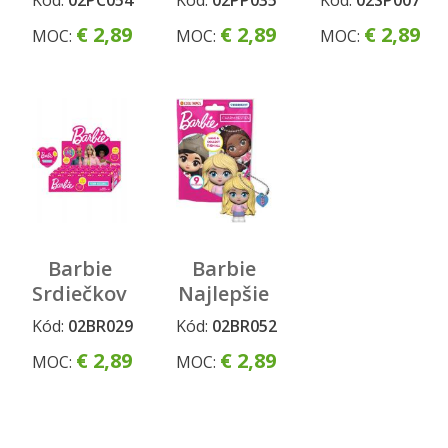
Kód:
02PC054
Kód:
02PP035
Kód:
02SP007
Sweetheart
Figúrka
Figúrka
€ 2,89
€ 2,89
€ 2,89
MOC:
MOC:
MOC:
Barbie
Barbie
Srdiečková
Najlepšie
kapsula –
kamarátky
Kód:
02BR029
Kód:
02BR052
herná
–
€ 2,89
€ 2,89
MOC:
MOC:
sada s 1
Prívesok
prsteňom
+ 1
náramkom