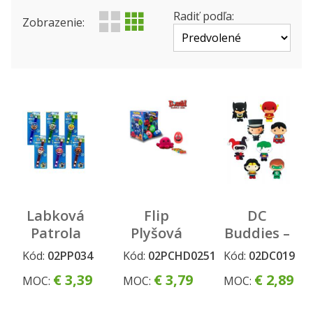
Produktová rada
Status
Radiť podľa:
Zobrazenie:
Labková
Flip
DC
Patrola
Plyšová
Buddies –
LED
Chobotnica
3D
Kód:
02PP034
Kód:
02PCHD0251
Kód:
02DC019
náramok
s Donald
Figúrka
€ 3,39
€ 3,79
€ 2,89
MOC:
MOC:
MOC:
žuvačkou