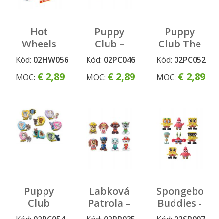
Hot
Puppy
Puppy
Wheels
Club –
Club The
GT K-
Šťastné
Best
Kód:
02HW056
Kód:
02PC046
Kód:
02PC052
Cars
Koníky
€ 2,89
€ 2,89
€ 2,89
MOC:
MOC:
MOC:
Puppy
Labková
Spongebob
Club
Patrola –
Buddies -
Kitty
3D
3D