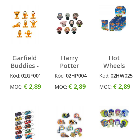
Garfield
Harry
Hot
Buddies -
Potter
Wheels
3D
Buddies -
Flick K-
Kód:
02GF001
Kód:
02HP004
Kód:
02HW025
Figúrka
3D
Cars
€ 2,89
€ 2,89
€ 2,89
MOC:
MOC:
MOC:
Figúrka