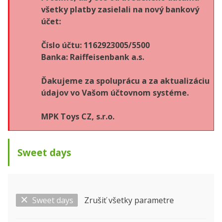
všetky platby zasielali na nový bankový
účet:
Číslo účtu: 1162923005/5500
Banka: Raiffeisenbank a.s.
Ďakujeme za spoluprácu a za aktualizáciu
údajov vo Vašom účtovnom systéme.
MPK Toys CZ, s.r.o.
Sweet days
Sweet days
Zrušiť všetky parametre
Zobraziť len ...
Výrobca