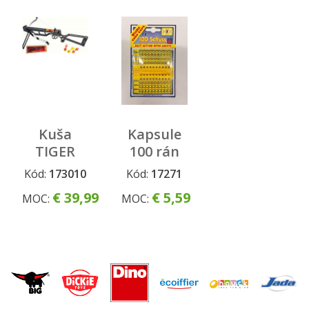
Kuša
Kapsule
TIGER
100 rán
crossbow
Kód:
173010
Kód:
17271
€ 39,99
€ 5,59
MOC:
MOC: