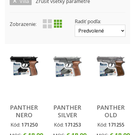
Villa
Zrušiť všetky parametre
Zobraziť len ...
Výrobca
Produktová rada
Status
Radiť podľa:
Zobrazenie:
PANTHER
PANTHER
PANTHER
NERO
SILVER
OLD
METAL
Kód:
171250
Kód:
171253
Kód:
171255