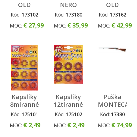
OLD
NERO
OLD
METAL
METAL
Kód:
173102
Kód:
173180
Kód:
173162
€ 27,99
€ 35,99
€ 42,99
MOC:
MOC:
MOC:
Kapslíky
Kapslíky
Puška
8miranné
12tiranné
MONTECARL
Kód:
175101
Kód:
175102
Kód:
17380
€ 2,49
€ 2,49
€ 74,99
MOC:
MOC:
MOC: