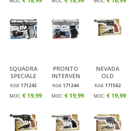
€ 18,99
€ 18,99
€ 18,99
MOC:
MOC:
MOC:
SQUADRA
PRONTO
NEVADA
SPECIALE
INTERVENTO
OLD
METAL
Kód:
171243
Kód:
171244
Kód:
171562
€ 19,99
€ 19,99
€ 19,99
MOC:
MOC:
MOC: